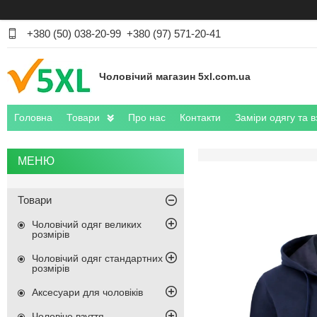
+380 (50) 038-20-99
+380 (97) 571-20-41
Чоловічий магазин 5xl.com.ua
Головна
Товари
Про нас
Контакти
Заміри одягу та в
Товари
Чоловічий одяг великих
розмірів
Чоловічий одяг стандартних
розмірів
Аксесуари для чоловіків
Чоловіче взуття