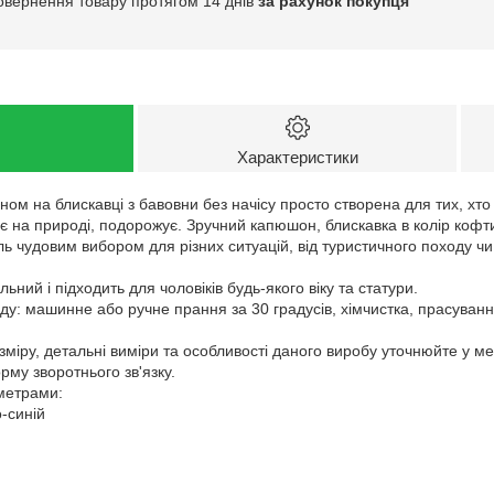
овернення товару протягом 14 днів
за рахунок покупця
Характеристики
ом на блискавці з бавовни без начісу просто створена для тих, хто
є на природі, подорожує. Зручний капюшон, блискавка в колір кофт
ь чудовим вибором для різних ситуацій, від туристичного походу чи 
ьний і підходить для чоловіків будь-якого віку та статури.
у: машинне або ручне прання за 30 градусів, хімчистка, прасуванн
зміру, детальні виміри та особливості даного виробу уточнюйте у м
му зворотнього зв'язку.
аметрами:
о-синій