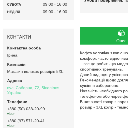
п
09:00
16:00
СУБОТА
09:00
16:00
НЕДІЛЯ
КОНТАКТИ
Опис
Кофта чоловіча з капюшон
Ірина
комфорт, часто відпочива
– все це робить цю модел
спортивних тренувань.
Магазин великих розмірів 5XL
Даний вид одягу універсал
Рекомендації щодо догляд
сушіння заборонено.
вул. Соборна, 72, Білопілля,
Наявність необхідного ро
Україна
телефоном або через фор
В наявності товар з пар
розмір - 3XL колір - темн
+380 (50) 038-20-99
viber
+380 (97) 571-20-41
viber