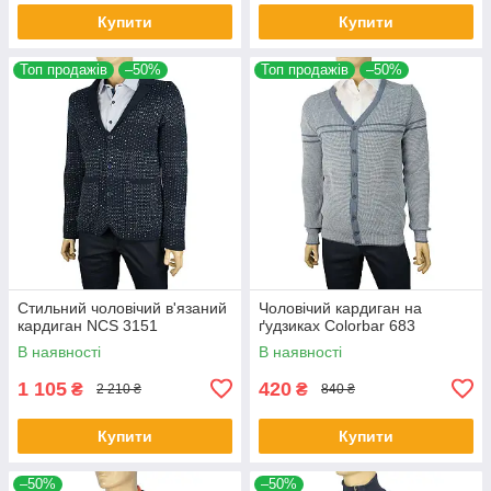
Купити
Купити
Топ продажів
–50%
Топ продажів
–50%
Стильний чоловічий в'язаний
Чоловічий кардиган на
кардиган NCS 3151
ґудзиках Colorbar 683
В наявності
В наявності
1 105
420
₴
₴
2 210 ₴
840 ₴
Купити
Купити
–50%
–50%