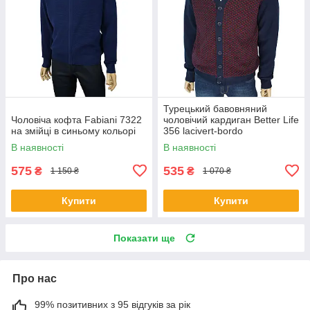
Турецький бавовняний
Чоловіча кофта Fabiani 7322
чоловічий кардиган Better Life
на змійці в синьому кольорі
356 lacivert-bordo
В наявності
В наявності
575
535
₴
₴
1 150 ₴
1 070 ₴
Купити
Купити
Показати ще
Про нас
99% позитивних з 95 відгуків за рік