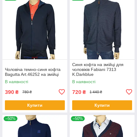
Синя кофта на змійці для
Чоловіча темно-синя кофта
чоловіків Fabiani 7313
Bagutta Art.46252 на змійці
K.Darkblue
В наявності
В наявності
390
720
₴
₴
780 ₴
1 440 ₴
Купити
Купити
–50%
–50%