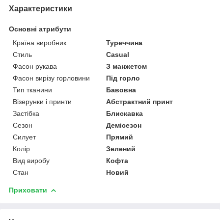
Характеристики
Основні атрибути
Країна виробник
Туреччина
Стиль
Casual
Фасон рукава
З манжетом
Фасон вирізу горловини
Під горло
Тип тканини
Бавовна
Візерунки і принти
Абстрактний принт
Застібка
Блискавка
Сезон
Демісезон
Силует
Прямий
Колір
Зелений
Вид виробу
Кофта
Стан
Новий
Приховати