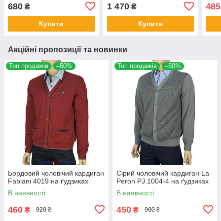
680
1 470
485
₴
₴
Купити
Купити
Акційні пропозиції та новинки
Топ продажів
–50%
Топ продажів
–50%
Бордовий чоловічий кардиган
Сірий чоловічий кардиган La
Fabiani 4019 на ґудзиках
Peron PJ 1004-4 на ґудзиках
В наявності
В наявності
460
450
₴
₴
920 ₴
900 ₴