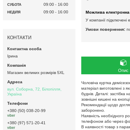
09:00
16:00
СУБОТА
09:00
16:00
НЕДІЛЯ
У компанії підключені 
п
КОНТАКТИ
Ірина
Опис
Магазин великих розмірів 5XL
Чоловіча куртка демісезо
матеріал виготовлені з я
вул. Соборна, 72, Білопілля,
буднів. Деталі: застібка 
Україна
зовнішні кишені на кнопці
Рекомендації щодо догляд
заборонено.
+380 (50) 038-20-99
Наявність необхідного ро
viber
телефоном або через фор
+380 (97) 571-20-41
В наявності товар з пар
viber