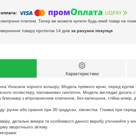
електронні платежі. Тепер ви можете купити будь-який товар не пок
овернення товару протягом 14 днів
за рахунок покупця
Характеристики
нна Vivacana чорного кольору. Модель прямого крою, перед куртки 
кісного поліестеру, наповнювач синтепон. Модель виглядає досить с
на блискавці з вітрозахисним клапаном, без капюшона, стійка-комір, дв
.
у: ручне або прання при 30 градусах, хімчистка. Глажка при серед
зміру, детальні виміри та особливості даного виробу уточнюйте у м
му зворотнього зв'язку.
аметрами: