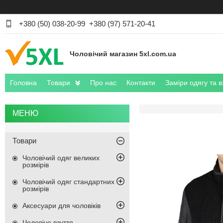
+380 (50) 038-20-99
+380 (97) 571-20-41
Чоловічий магазин 5xl.com.ua
Головна
Товари
Про нас
Контакти
Заміри одягу та в
Товари
Чоловічий одяг великих
розмірів
Чоловічий одяг стандартних
розмірів
Аксесуари для чоловіків
Чоловіче взуття