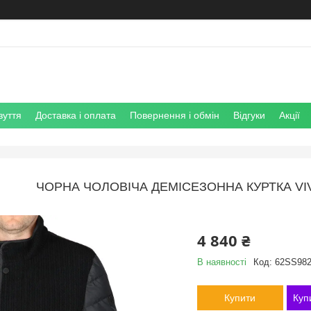
зуття
Доставка і оплата
Повернення і обмін
Відгуки
Акції
ЧОРНА ЧОЛОВІЧА ДЕМІСЕЗОННА КУРТКА VI
4 840 ₴
В наявності
Код:
62SS982
Купити
Куп