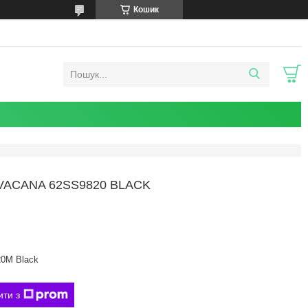
Кошик
VACANA 62SS9820 BLACK
0M Black
ити з