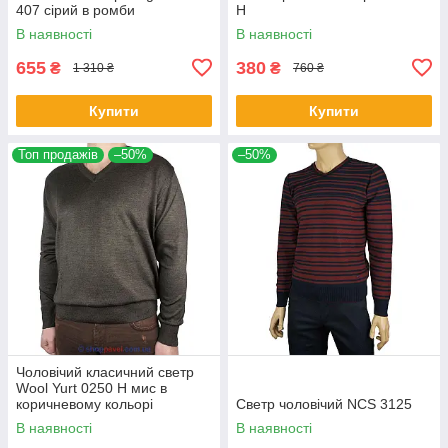
407 сірий в ромби
Н
В наявності
В наявності
655
380
₴
₴
1 310 ₴
760 ₴
Купити
Купити
Топ продажів
–50%
–50%
Чоловічий класичний светр
Wool Yurt 0250 Н мис в
коричневому кольорі
Светр чоловічий NCS 3125
В наявності
В наявності