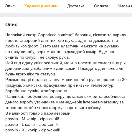
Опис
Характеристики
Доставка
Оплата
Умови 
Опис
Чоловічий светр Caporicco з якісної бавовни, віскози та акрилу
просто створений для тих, хто шукає одяг на демісезон та
любить комфорт. Светр має еластичні манжети на рукавах і
по низу виробу, верх моделі - відкладний комір. Відмінно
сидить по фігурі і не сковує рухів.
Цей вид одягу універсальний, можна носити як самостійну річ,
доповнивши улюбленими джинсами. Підходить для чоловіків
будь-якого віку та статури.
Рекомендації щодо догляду: машинне або ручне прання за 30
градусів, хімчистка, прасування при низькій температурі,
барабанне сушіння заборонено.
Наявність необхідного розміру, детальні виміри та особливості
даного виробу уточнюйте у менеджерів інтернет-магазину за
телефоном або через форму зворотнього зв'язку.
В наявності товар з параметрами:
розмір - M колір - сіро-синій
розмір - L колір - сіро-синій
розмір - XL колір - сіро-синій