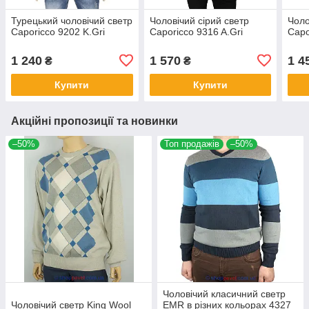
Турецький чоловічий светр
Чоловічий сірий светр
Чоло
Caporicco 9202 K.Gri
Caporicco 9316 A.Gri
Capo
1 240
1 570
1 4
₴
₴
Купити
Купити
Акційні пропозиції та новинки
–50%
Топ продажів
–50%
Чоловічий класичний светр
Чоловічий светр King Wool
EMR в різних кольорах 4327