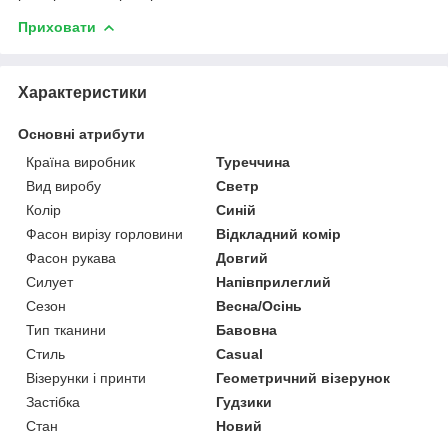
Приховати
Характеристики
Основні атрибути
Країна виробник
Туреччина
Вид виробу
Светр
Колір
Синій
Фасон вирізу горловини
Відкладний комір
Фасон рукава
Довгий
Силует
Напівприлеглий
Сезон
Весна/Осінь
Тип тканини
Бавовна
Стиль
Casual
Візерунки і принти
Геометричний візерунок
Застібка
Гудзики
Стан
Новий