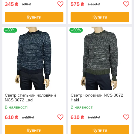
345
575
₴
₴
690 ₴
1 150 ₴
Купити
Купити
–50%
–50%
Светр стильний чоловічий
Светр чоловічий NCS 3072
NCS 3072 Laci
Haki
В наявності
В наявності
610
610
₴
₴
1 220 ₴
1 220 ₴
Купити
Купити