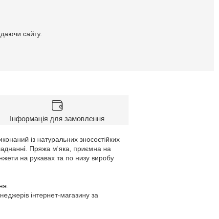
идаючи сайту.
Інформація для замовлення
виконаний із натуральних зносостійких
ладнанні. Пряжа м'яка, приємна на
анжети на рукавах та по низу виробу
ня.
енеджерів інтернет-магазину за