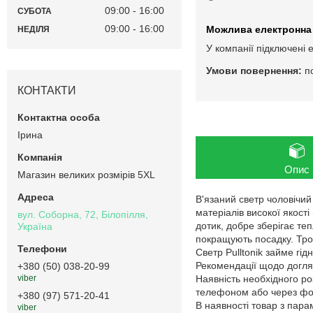
09:00
16:00
СУБОТА
09:00
16:00
НЕДІЛЯ
У компанії підключені 
п
КОНТАКТИ
Ірина
Опис
Магазин великих розмірів 5XL
В'язаний светр чоловічий
матеріалів високої якост
вул. Соборна, 72, Білопілля,
дотик, добре зберігає теп
Україна
покращують посадку. Трох
Светр Pulltonik займе гі
Рекомендації щодо догляд
+380 (50) 038-20-99
Наявність необхідного ро
viber
телефоном або через фор
+380 (97) 571-20-41
В наявності товар з пар
viber