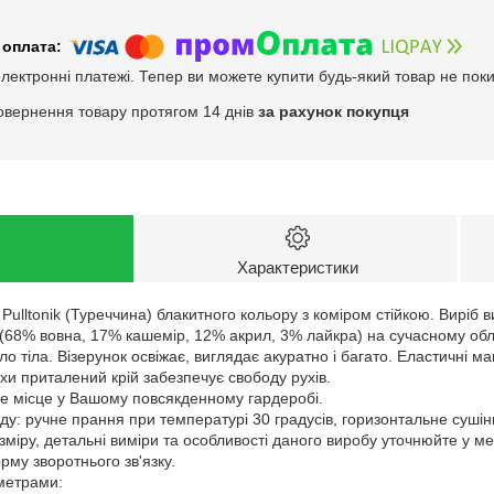
електронні платежі. Тепер ви можете купити будь-який товар не пок
овернення товару протягом 14 днів
за рахунок покупця
Характеристики
 Pulltonik (Туреччина) блакитного кольору з коміром стійкою. Виріб 
і (68% вовна, 17% кашемір, 12% акрил, 3% лайкра) на сучасному об
ло тіла. Візерунок освіжає, виглядає акуратно і багато. Еластичні м
и приталений крій забезпечує свободу рухів.
дне місце у Вашому повсякденному гардеробі.
у: ручне прання при температурі 30 градусів, горизонтальне сушін
зміру, детальні виміри та особливості даного виробу уточнюйте у м
му зворотнього зв'язку.
аметрами: