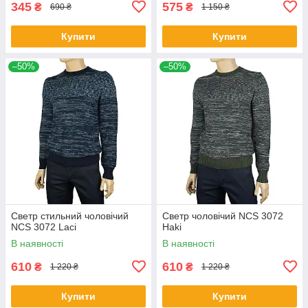
345
575
₴
₴
690 ₴
1 150 ₴
Купити
Купити
–50%
–50%
Светр стильний чоловічий
Светр чоловічий NCS 3072
NCS 3072 Laci
Haki
В наявності
В наявності
610
610
₴
₴
1 220 ₴
1 220 ₴
Купити
Купити