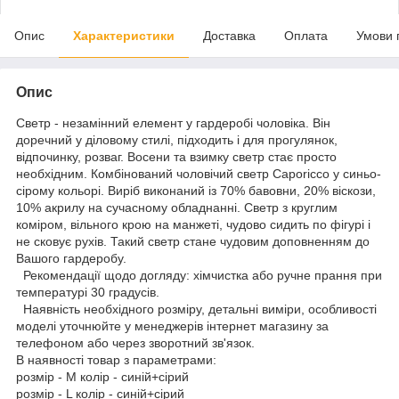
Опис
Характеристики
Доставка
Оплата
Умови 
Опис
Светр - незамінний елемент у гардеробі чоловіка. Він
доречний у діловому стилі, підходить і для прогулянок,
відпочинку, розваг. Восени та взимку светр стає просто
необхідним. Комбінований чоловічий светр Caporicco у синьо-
сірому кольорі. Виріб виконаний із 70% бавовни, 20% віскози,
10% акрилу на сучасному обладнанні. Светр з круглим
коміром, вільного крою на манжеті, чудово сидить по фігурі і
не сковує рухів. Такий светр стане чудовим доповненням до
Вашого гардеробу.
Рекомендації щодо догляду: хімчистка або ручне прання при
температурі 30 градусів.
Наявність необхідного розміру, детальні виміри, особливості
моделі уточнюйте у менеджерів інтернет магазину за
телефоном або через зворотний зв'язок.
В наявності товар з параметрами:
розмір - M колір - синій+сірий
розмір - L колір - синій+сірий