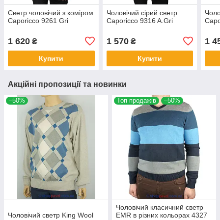
Светр чоловічий з коміром
Чоловічий сірий светр
Чоло
Caporicco 9261 Gri
Caporicco 9316 A.Gri
Capo
1 620
1 570
1 4
₴
₴
Купити
Купити
Акційні пропозиції та новинки
–50%
Топ продажів
–50%
Чоловічий класичний светр
Чоловічий светр King Wool
EMR в різних кольорах 4327