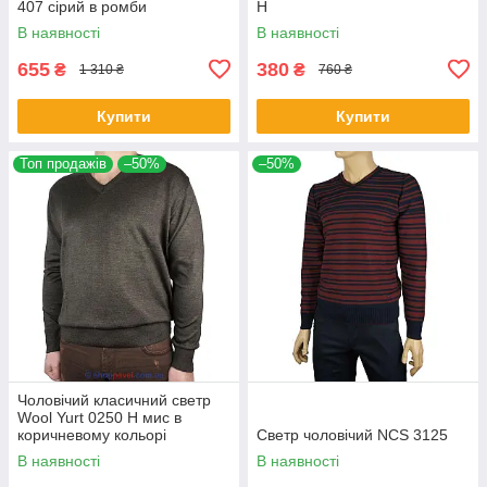
407 сірий в ромби
Н
В наявності
В наявності
655
380
₴
₴
1 310 ₴
760 ₴
Купити
Купити
Топ продажів
–50%
–50%
Чоловічий класичний светр
Wool Yurt 0250 Н мис в
коричневому кольорі
Светр чоловічий NCS 3125
В наявності
В наявності