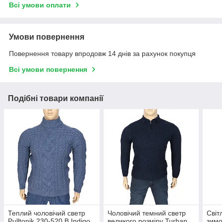
Всі умови оплати
Умови повернення
Повернення товару впродовж 14 днів за рахунок покупця
Всі умови повернення
Подібні товари компанії
Теплий чоловічий светр
Чоловічий темний светр
Світ
Pulltonik 230-520 B Indigo
великого розміру Turhan
зимо