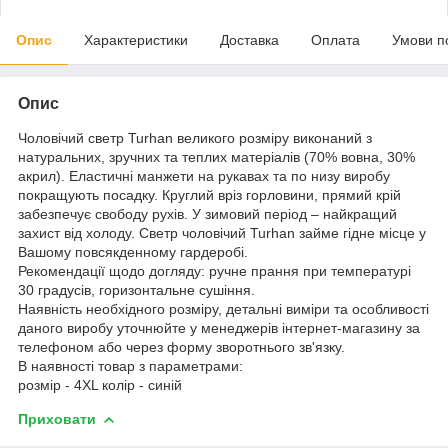
Опис
Характеристики
Доставка
Оплата
Умови п
Опис
Чоловічий светр Turhan великого розміру виконаний з
натуральних, зручних та теплих матеріалів (70% вовна, 30%
акрил). Еластичні манжети на рукавах та по низу виробу
покращують посадку. Круглий вріз горловини, прямий крій
забезпечує свободу рухів. У зимовий період – найкращий
захист від холоду. Светр чоловічий Turhan займе гідне місце у
Вашому повсякденному гардеробі.
Рекомендації щодо догляду: ручне прання при температурі
30 градусів, горизонтальне сушіння.
Наявність необхідного розміру, детальні виміри та особливості
даного виробу уточнюйте у менеджерів інтернет-магазину за
телефоном або через форму зворотнього зв'язку.
В наявності товар з параметрами:
розмір - 4XL колір - синій
Приховати