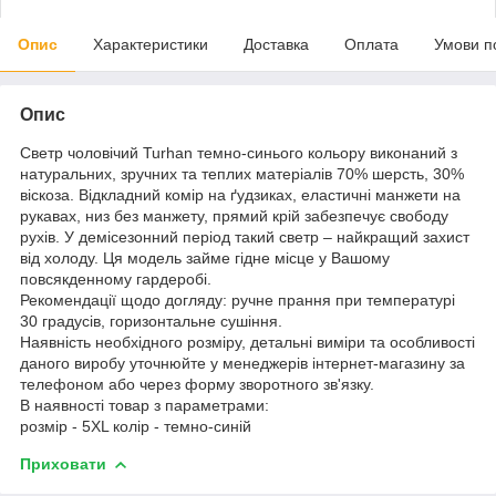
Опис
Характеристики
Доставка
Оплата
Умови п
Опис
Светр чоловічий Turhan темно-синього кольору виконаний з
натуральних, зручних та теплих матеріалів 70% шерсть, 30%
віскоза. Відкладний комір на ґудзиках, еластичні манжети на
рукавах, низ без манжету, прямий крій забезпечує свободу
рухів. У демісезонний період такий светр – найкращий захист
від холоду. Ця модель займе гідне місце у Вашому
повсякденному гардеробі.
Рекомендації щодо догляду: ручне прання при температурі
30 градусів, горизонтальне сушіння.
Наявність необхідного розміру, детальні виміри та особливості
даного виробу уточнюйте у менеджерів інтернет-магазину за
телефоном або через форму зворотного зв'язку.
В наявності товар з параметрами:
розмір - 5XL колір - темно-синій
Приховати