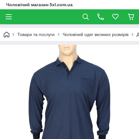
Чоловічий магазин 5xl.com.ua
Товари та послуги
Чоловічий одяг великих розмірів
Д