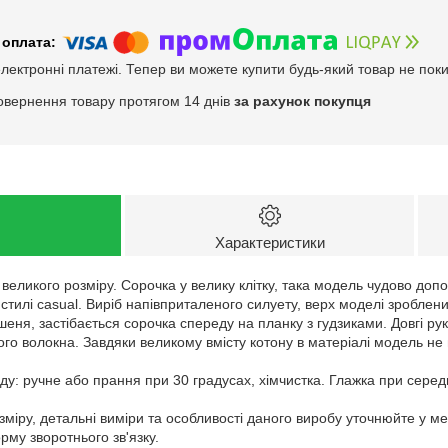
електронні платежі. Тепер ви можете купити будь-який товар не пок
овернення товару протягом 14 днів
за рахунок покупця
Характеристики
i великого розміру. Сорочка у велику клітку, така модель чудово д
стилі casual. Виріб напівприталеного силуету, верх моделі зробле
шеня, застібається сорочка спереду на планку з гудзиками. Довгі ру
го волокна. Завдяки великому вмісту котону в матеріалі модель не 
у: ручне або прання при 30 градусах, хімчистка. Глажка при серед
зміру, детальні виміри та особливості даного виробу уточнюйте у м
му зворотнього зв'язку.