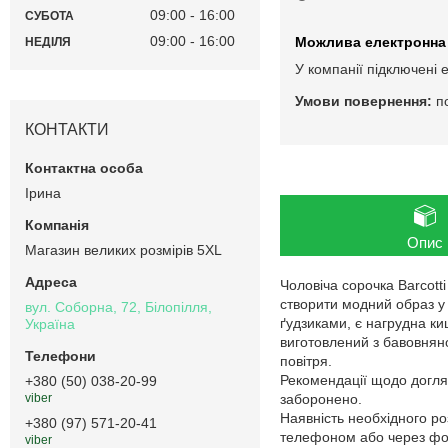
09:00
16:00
СУБОТА
09:00
16:00
НЕДІЛЯ
У компанії підключені 
п
КОНТАКТИ
Ірина
Опис
Магазин великих розмірів 5XL
Чоловіча сорочка Barcott
створити модний образ у 
вул. Соборна, 72, Білопілля,
ґудзиками, є нагрудна ки
Україна
виготовлений з бавовняно
повітря.
Рекомендації щодо догляд
+380 (50) 038-20-99
заборонено.
viber
Наявність необхідного ро
+380 (97) 571-20-41
телефоном або через фор
viber