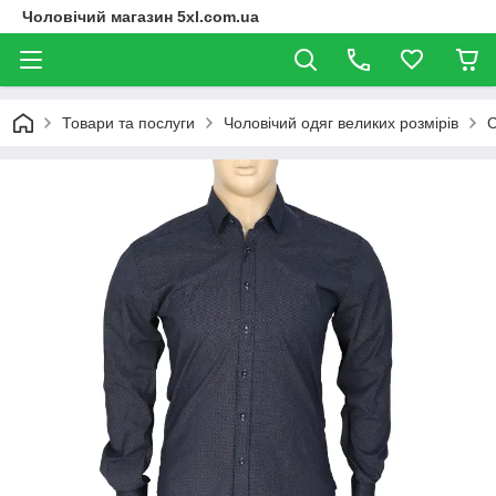
Чоловічий магазин 5xl.com.ua
Товари та послуги
Чоловічий одяг великих розмірів
С