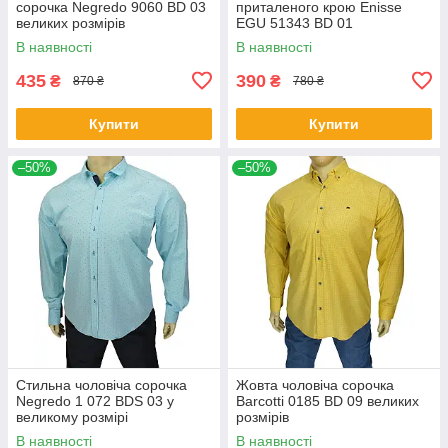
сорочка Negredo 9060 BD 03
приталеного крою Еnisse
великих розмірів
EGU 51343 BD 01
В наявності
В наявності
435
390
₴
₴
870 ₴
780 ₴
Купити
Купити
–50%
–50%
Стильна чоловіча сорочка
Жовта чоловіча сорочка
Negredo 1 072 BDS 03 у
Barcotti 0185 BD 09 великих
великому розмірі
розмірів
В наявності
В наявності