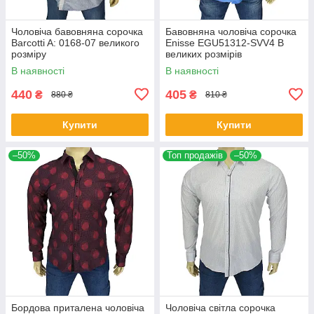
Чоловіча бавовняна сорочка
Бавовняна чоловіча сорочка
Barcotti A: 0168-07 великого
Еnisse EGU51312-SVV4 B
розміру
великих розмірів
В наявності
В наявності
440
405
₴
₴
880 ₴
810 ₴
Купити
Купити
–50%
Топ продажів
–50%
Бордова приталена чоловіча
Чоловіча світла сорочка