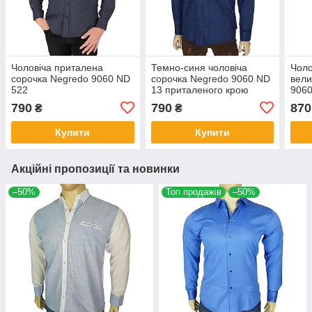
Чоловіча приталена
Темно-синя чоловіча
Чоло
сорочка Negredo 9060 ND
сорочка Negredo 9060 ND
вели
522
13 приталеного крою
9060
790
790
870
₴
₴
Купити
Купити
Акційні пропозиції та новинки
–50%
Топ продажів
–50%