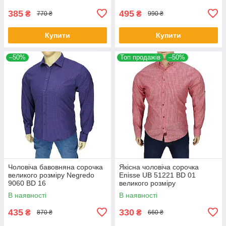
385
495
₴
₴
770 ₴
990 ₴
Купити
Купити
–50%
Топ продажів
–50%
Чоловіча бавовняна сорочка
Якісна чоловіча сорочка
великого розміру Negredo
Еnisse UB 51221 BD 01
9060 BD 16
великого розміру
В наявності
В наявності
435
330
₴
₴
870 ₴
660 ₴