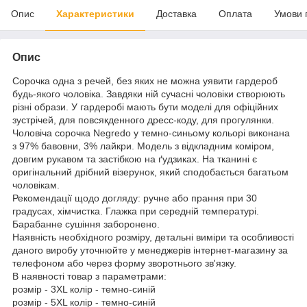
Опис
Характеристики
Доставка
Оплата
Умови 
Опис
Сорочка одна з речей, без яких не можна уявити гардероб
будь-якого чоловіка. Завдяки ній сучасні чоловіки створюють
різні образи. У гардеробі мають бути моделі для офіційних
зустрічей, для повсякденного дресс-коду, для прогулянки.
Чоловіча сорочка Negredo у темно-синьому кольорі виконана
з 97% бавовни, 3% лайкри. Модель з відкладним коміром,
довгим рукавом та застібкою на ґудзиках. На тканині є
оригінальний дрібний візерунок, який сподобається багатьом
чоловікам.
Рекомендації щодо догляду: ручне або прання при 30
градусах, хімчистка. Глажка при середній температурі.
Барабанне сушіння заборонено.
Наявність необхідного розміру, детальні виміри та особливості
даного виробу уточнюйте у менеджерів інтернет-магазину за
телефоном або через форму зворотнього зв'язку.
В наявності товар з параметрами:
розмір - 3XL колір - темно-синій
розмір - 5XL колір - темно-синій