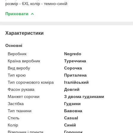
розмір - 6XL колір - темно-синій
Приховати
Характеристики
Основні
Виробник
Negredo
Країна виробник
Туреччина
Вид виробу
Сорочка
Тип крою
Приталена
Тип сорочкового коміра
Італійський
Фасон рукава
Довгий
Манжет сорочки
З двома гудзиками
Застібка
Гудзики
Тип тканини
Бавовна
Стиль
Casual
Колір
Синій
Візерунки і принти
Горошок