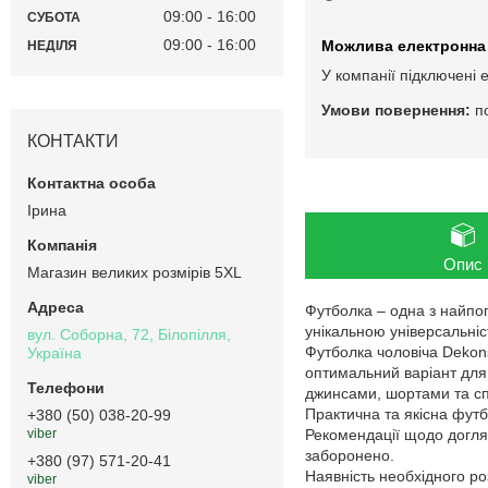
09:00
16:00
СУБОТА
09:00
16:00
НЕДІЛЯ
У компанії підключені 
п
КОНТАКТИ
Ірина
Опис
Магазин великих розмірів 5XL
Футболка – одна з найпоп
унікальною універсальніс
вул. Соборна, 72, Білопілля,
Футболка чоловіча Dekons
Україна
оптимальний варіант для
джинсами, шортами та с
Практична та якісна футб
+380 (50) 038-20-99
Рекомендації щодо догляд
viber
заборонено.
+380 (97) 571-20-41
Наявність необхідного ро
viber