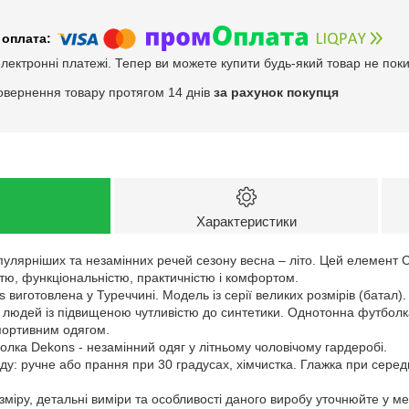
електронні платежі. Тепер ви можете купити будь-який товар не пок
овернення товару протягом 14 днів
за рахунок покупця
Характеристики
улярніших та незамінних речей сезону весна – літо. Цей елемент C
тю, функціональністю, практичністю і комфортом.
 виготовлена у Туреччині. Модель із серії великих розмірів (батал)
 людей із підвищеною чутливістю до синтетики. Однотонна футболка
портивним одягом.
олка Dekons - незамінний одяг у літньому чоловічому гардеробі.
у: ручне або прання при 30 градусах, хімчистка. Глажка при серед
зміру, детальні виміри та особливості даного виробу уточнюйте у м