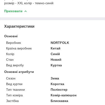
розмір - XXL колір - темно-синій
Приховати
Характеристики
Основні
Виробник
NORTFOLK
Країна виробник
Китай
Колір
Синій
Стан
Новий
Вид виробу
Куртка
Основні атрибути
Сезон
Зима
Вид куртки
Коротка
Тип тканини
Поліестер
Тип коміра
Комір-капюшон
Застібка
Блискавка