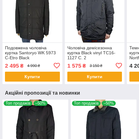
Подовжена чоловіча
Чоловіча демісезонна
Темн
куртка Santoryo WK 5973
куртка Black vinyl TC16-
курт
C-Etro Black
1127 C. 2
Nort
2 495
1 575
4 2
₴
₴
4 990 ₴
3 150 ₴
Купити
Купити
Акційні пропозиції та новинки
Топ продажів
–50%
Топ продажів
–50%