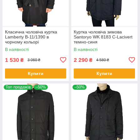
Класична чоловіча куртка
Куртка чоловіча зимова
Lamberty B-11/1390 в
Santoryo WK 8183 С-Lacivert
чорному кольорі
темно-синя
В наявності
В наявності
1 530
2 290
₴
₴
3 060 ₴
4 580 ₴
Купити
Купити
Топ продажів
–50%
–50%