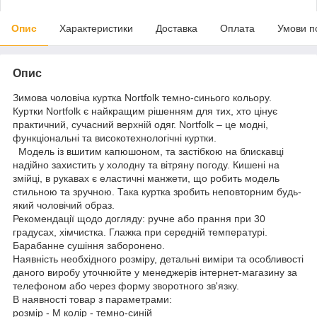
Опис
Характеристики
Доставка
Оплата
Умови п
Опис
Зимова чоловіча куртка Nortfolk темно-синього кольору.
Куртки Nortfolk є найкращим рішенням для тих, хто цінує
практичний, сучасний верхній одяг. Nortfolk – це модні,
функціональні та високотехнологічні куртки.
Модель із вшитим капюшоном, та застібкою на блискавці
надійно захистить у холодну та вітряну погоду. Кишені на
змійці, в рукавах є еластичні манжети, що робить модель
стильною та зручною. Така куртка зробить неповторним будь-
який чоловічий образ.
Рекомендації щодо догляду: ручне або прання при 30
градусах, хімчистка. Глажка при середній температурі.
Барабанне сушіння заборонено.
Наявність необхідного розміру, детальні виміри та особливості
даного виробу уточнюйте у менеджерів інтернет-магазину за
телефоном або через форму зворотного зв'язку.
В наявності товар з параметрами:
розмір - M колір - темно-синій