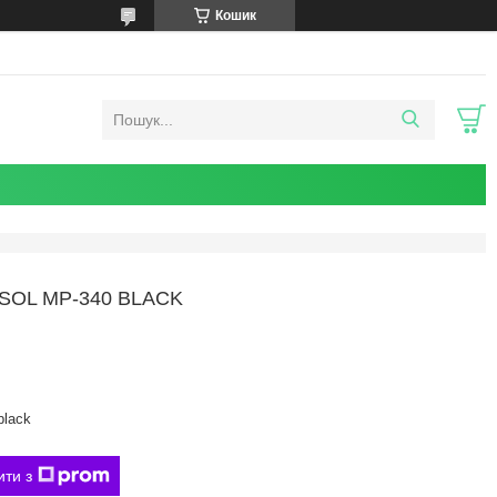
Кошик
OL MP-340 BLACK
black
ити з