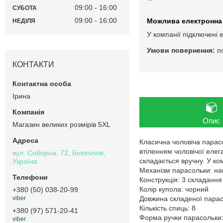
09:00
16:00
СУБОТА
09:00
16:00
НЕДІЛЯ
У компанії підключені 
п
КОНТАКТИ
Ірина
Опис
Магазин великих розмірів 5XL
Класична чоловіча парасо
втіленням чоловічої елег
вул. Соборна, 72, Білопілля,
складається вручну. У ком
Україна
Механізм парасольки: на
Конструкція: 3 складання
Колір купола: чорний
+380 (50) 038-20-99
Довжина складеної пара
viber
Кількість спиць: 8
+380 (97) 571-20-41
Форма ручки парасольки:
viber