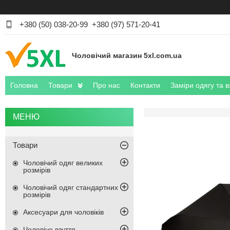
+380 (50) 038-20-99
+380 (97) 571-20-41
Чоловічий магазин 5xl.com.ua
Головна
Товари
Про нас
Контакти
Заміри одягу та в
Товари
Чоловічий одяг великих
розмірів
Чоловічий одяг стандартних
розмірів
Аксесуари для чоловіків
Чоловіче взуття