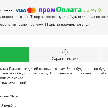
електронні платежі. Тепер ви можете купити будь-який товар не пок
овернення товару протягом 14 днів
за рахунок покупця
Характеристики
лька Parasol - надійний аксесуар, з яким Ви не буде страшна будь
антності та бездоганного смаку. Парасоля має напівавтоматичний ме
плекті є чохол.
півавтоматичний
сольки:36см
 J-подібна