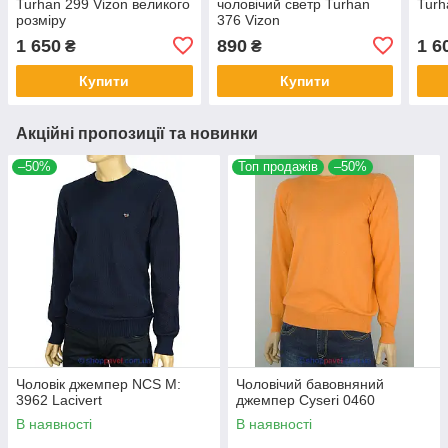
Turhan 299 Vizon великого
чоловічий светр Turhan
Turh
розміру
376 Vizon
1 650
890
1 6
₴
₴
Купити
Купити
Акційні пропозиції та новинки
–50%
Топ продажів
–50%
Чоловік джемпер NCS M:
Чоловічий бавовняний
3962 Lacivert
джемпер Cyseri 0460
В наявності
В наявності