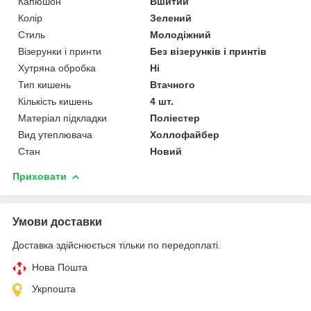
Капюшон
Вшитий
Колір
Зелений
Стиль
Молодіжний
Візерунки і принти
Без візерунків і принтів
Хутряна обробка
Ні
Тип кишень
Втачного
Кількість кишень
4 шт.
Матеріал підкладки
Поліестер
Вид утеплювача
Холлофайбер
Стан
Новий
Приховати
Умови доставки
Доставка здійснюється тільки по передоплаті.
Нова Пошта
Укрпошта