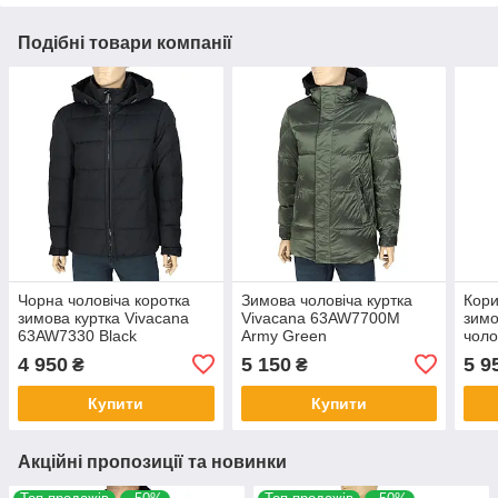
Подібні товари компанії
Чорна чоловіча коротка
Зимова чоловіча куртка
Кори
зимова куртка Vivacana
Vivacana 63AW7700M
зимо
63AW7330 Black
Army Green
чоло
63A
4 950
5 150
5 9
₴
₴
Купити
Купити
Акційні пропозиції та новинки