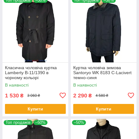
Топ продажів
–50%
Топ продажів
–50%
Класична чоловіча куртка
Куртка чоловіча зимова
Lamberty B-11/1390 в
Santoryo WK 8183 С-Lacivert
чорному кольорі
темно-синя
В наявності
В наявності
1 530
2 290
₴
₴
3 060 ₴
4 580 ₴
Купити
Купити
Топ продажів
–50%
–50%