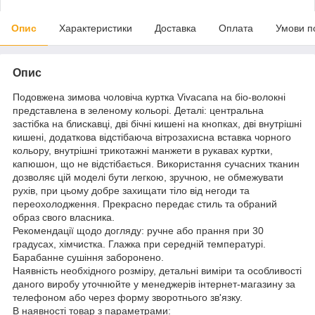
Опис
Характеристики
Доставка
Оплата
Умови п
Опис
Подовжена зимова чоловіча куртка Vivacana на біо-волокні
представлена в зеленому кольорі. Деталі: центральна
застібка на блискавці, дві бічні кишені на кнопках, дві внутрішні
кишені, додаткова відстібаюча вітрозахисна вставка чорного
кольору, внутрішні трикотажні манжети в рукавах куртки,
капюшон, що не відстібається. Використання сучасних тканин
дозволяє цій моделі бути легкою, зручною, не обмежувати
рухів, при цьому добре захищати тіло від негоди та
переохолодження. Прекрасно передає стиль та обраний
образ свого власника.
Рекомендації щодо догляду: ручне або прання при 30
градусах, хімчистка. Глажка при середній температурі.
Барабанне сушіння заборонено.
Наявність необхідного розміру, детальні виміри та особливості
даного виробу уточнюйте у менеджерів інтернет-магазину за
телефоном або через форму зворотнього зв'язку.
В наявності товар з параметрами: