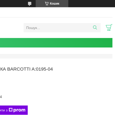
Кошик
А BARCOTTI A:0195-04
04
ити з