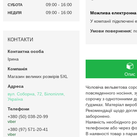
09:00
16:00
СУБОТА
09:00
16:00
НЕДІЛЯ
У компанії підключені 
п
КОНТАКТИ
Ірина
Опис
Магазин великих розмірів 5XL
Чоловіча вельветова соро
повсякденного носіння, з
вул. Соборна, 72, Білопілля,
сорочку з однотонними д
Україна
ґудзиках. Матеріал вироб
Рекомендації щодо догляд
заборонено.
+380 (50) 038-20-99
Наявність необхідного ро
viber
телефоном або через фор
+380 (97) 571-20-41
В наявності товар з пар
viber