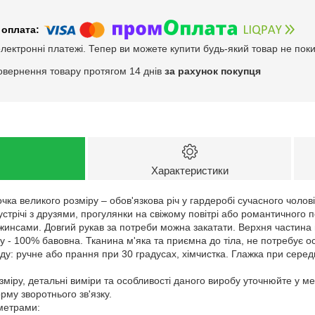
електронні платежі. Тепер ви можете купити будь-який товар не пок
овернення товару протягом 14 днів
за рахунок покупця
Характеристики
чка великого розміру – обов'язкова річ у гардеробі сучасного чолові
устрічі з друзями, прогулянки на свіжому повітрі або романтичног
жинсами. Довгий рукав за потреби можна закатати. Верхня частина
у - 100% бавовна. Тканина м'яка та приємна до тіла, не потребує о
у: ручне або прання при 30 градусах, хімчистка. Глажка при серед
зміру, детальні виміри та особливості даного виробу уточнюйте у м
му зворотнього зв'язку.
аметрами: