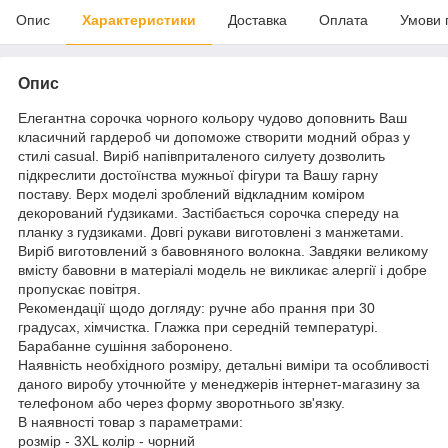
Опис
Характеристики
Доставка
Оплата
Умови 
Опис
Елегантна сорочка чорного кольору чудово доповнить Ваш
класичний гардероб чи допоможе створити модний образ у
стилі casual. Виріб напівприталеного силуету дозволить
підкреслити достоїнства мужньої фігури та Вашу гарну
поставу. Верх моделі зроблений відкладним коміром
декорований ґудзиками. Застібається сорочка спереду на
планку з гудзиками. Довгі рукави виготовлені з манжетами.
Виріб виготовлений з бавовняного волокна. Завдяки великому
вмісту бавовни в матеріалі модель не викликає алергії і добре
пропускає повітря.
Рекомендації щодо догляду: ручне або прання при 30
градусах, хімчистка. Глажка при середній температурі.
Барабанне сушіння заборонено.
Наявність необхідного розміру, детальні виміри та особливості
даного виробу уточнюйте у менеджерів інтернет-магазину за
телефоном або через форму зворотнього зв'язку.
В наявності товар з параметрами:
розмір - 3XL колір - чорний