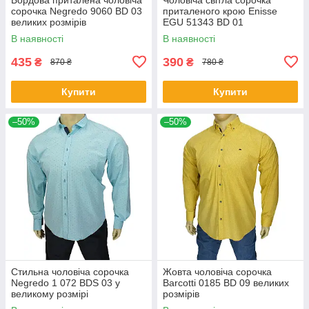
сорочка Negredo 9060 BD 03
приталеного крою Еnisse
великих розмірів
EGU 51343 BD 01
В наявності
В наявності
435
390
₴
₴
870 ₴
780 ₴
Купити
Купити
–50%
–50%
Стильна чоловіча сорочка
Жовта чоловіча сорочка
Negredo 1 072 BDS 03 у
Barcotti 0185 BD 09 великих
великому розмірі
розмірів