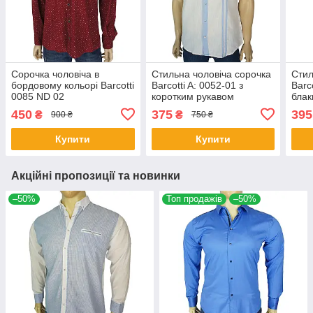
Сорочка чоловіча в
Стильна чоловіча сорочка
Стил
бордовому кольорі Barcotti
Barcotti A: 0052-01 з
Barc
0085 ND 02
коротким рукавом
блак
450
375
395
₴
₴
900 ₴
750 ₴
Купити
Купити
Акційні пропозиції та новинки
–50%
Топ продажів
–50%