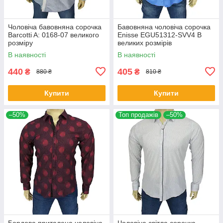
Чоловіча бавовняна сорочка
Бавовняна чоловіча сорочка
Barcotti A: 0168-07 великого
Еnisse EGU51312-SVV4 B
розміру
великих розмірів
В наявності
В наявності
440
405
₴
₴
880 ₴
810 ₴
Купити
Купити
–50%
Топ продажів
–50%
Бордова приталена чоловіча
Чоловіча світла сорочка