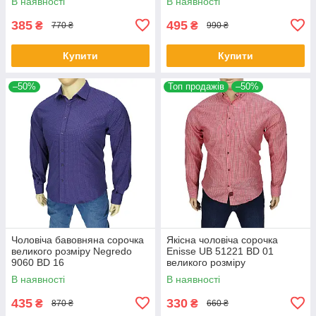
В наявності
В наявності
385
495
₴
₴
770 ₴
990 ₴
Купити
Купити
–50%
Топ продажів
–50%
Чоловіча бавовняна сорочка
Якісна чоловіча сорочка
великого розміру Negredo
Еnisse UB 51221 BD 01
9060 BD 16
великого розміру
В наявності
В наявності
435
330
₴
₴
870 ₴
660 ₴