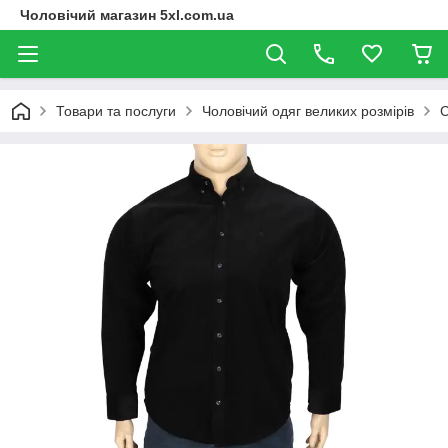
Чоловічий магазин 5xl.com.ua
Товари та послуги
Чоловічий одяг великих розмірів
С