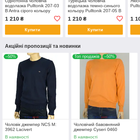
Однотонна чоловіча
Турецька чоловіча
Якіс
водолазка Pulltonik 207-03
водолазка темно-синього
Pull
B Antra сірого кольору
кольору Pulltonik 207-05 B
Laci
1 210
1 210
1 1
₴
₴
Купити
Купити
Акційні пропозиції та новинки
–50%
Топ продажів
–50%
Чоловік джемпер NCS M:
Чоловічий бавовняний
3962 Lacivert
джемпер Cyseri 0460
В наявності
В наявності