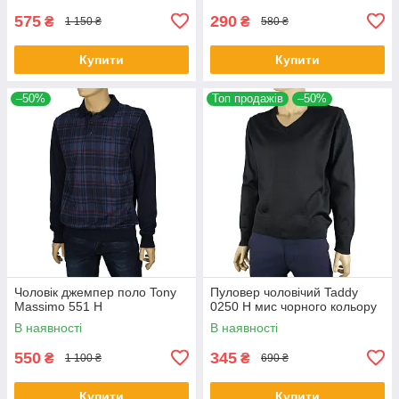
575
290
₴
₴
1 150 ₴
580 ₴
Купити
Купити
–50%
Топ продажів
–50%
Чоловік джемпер поло Tony
Пуловер чоловічий Taddy
Massimo 551 Н
0250 Н мис чорного кольору
В наявності
В наявності
550
345
₴
₴
1 100 ₴
690 ₴
Купити
Купити