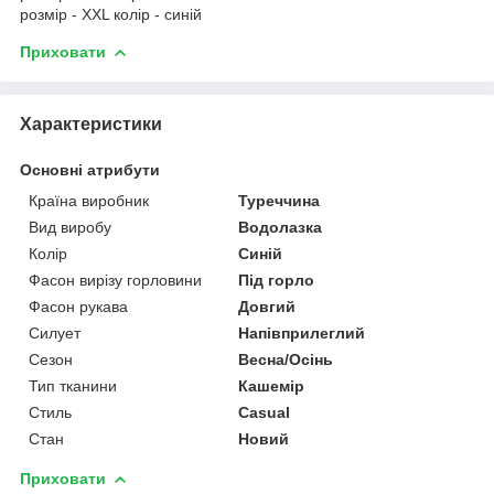
розмір - XXL колір - синій
Приховати
Характеристики
Основні атрибути
Країна виробник
Туреччина
Вид виробу
Водолазка
Колір
Синій
Фасон вирізу горловини
Під горло
Фасон рукава
Довгий
Силует
Напівприлеглий
Сезон
Весна/Осінь
Тип тканини
Кашемір
Стиль
Casual
Стан
Новий
Приховати