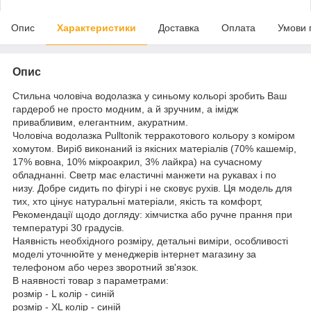
Опис
Характеристики
Доставка
Оплата
Умови 
Опис
Стильна чоловіча водолазка у синьому кольорі зробить Ваш
гардероб не просто модним, а й зручним, а імідж
привабливим, елегантним, акуратним.
Чоловіча водолазка Pulltonik терракотового кольору з коміром
хомутом. Виріб виконаний із якісних матеріалів (70% кашемір,
17% вовна, 10% мікроакрил, 3% лайкра) на сучасному
обладнанні. Светр має еластичні манжети на рукавах і по
низу. Добре сидить по фігурі і не сковує рухів. Ця модель для
тих, хто цінує натуральні матеріали, якість та комфорт,
Рекомендації щодо догляду: хімчистка або ручне прання при
температурі 30 градусів.
Наявність необхідного розміру, детальні виміри, особливості
моделі уточнюйте у менеджерів інтернет магазину за
телефоном або через зворотний зв'язок.
В наявності товар з параметрами:
розмір - L колір - синій
розмір - XL колір - синій