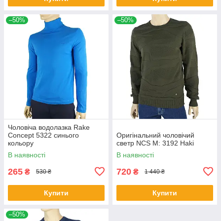
–50%
–50%
Чоловіча водолазка Rake
Concept 5322 синього
Оригінальний чоловічий
кольору
светр NCS M: 3192 Haki
В наявності
В наявності
265
720
₴
₴
530 ₴
1 440 ₴
Купити
Купити
–50%