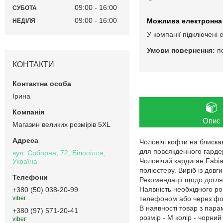
09:00
16:00
СУБОТА
09:00
16:00
НЕДІЛЯ
У компанії підключені 
п
КОНТАКТИ
Ірина
Опис
Магазин великих розмірів 5XL
Чоловічі кофти на блиска
для повсякденного гарде
вул. Соборна, 72, Білопілля,
Чоловічий кардиган Fabia
Україна
поліестеру. Виріб із дов
Рекомендації щодо догляд
Наявність необхідного ро
+380 (50) 038-20-99
телефоном або через фор
viber
В наявності товар з пар
+380 (97) 571-20-41
розмір - M колір - чорний
viber