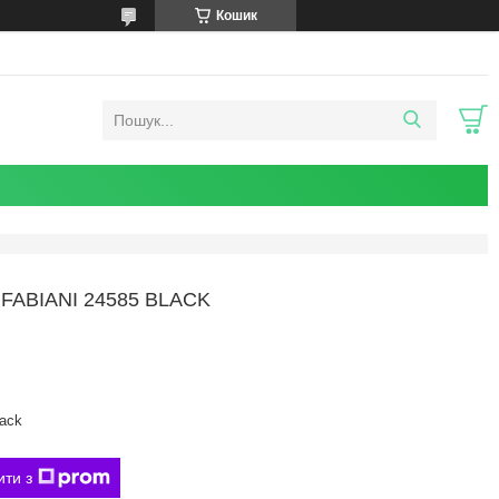
Кошик
FABIANI 24585 BLACK
ack
ити з