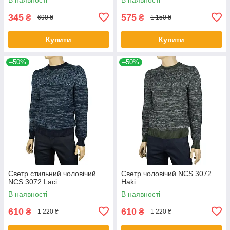
345
575
₴
₴
690 ₴
1 150 ₴
Купити
Купити
–50%
–50%
Светр стильний чоловічий
Светр чоловічий NCS 3072
NCS 3072 Laci
Haki
В наявності
В наявності
610
610
₴
₴
1 220 ₴
1 220 ₴