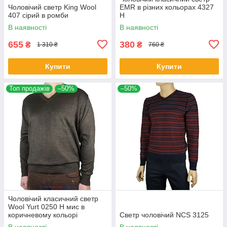
Чоловічий светр King Wool
EMR в різних кольорах 4327
407 сірий в ромби
Н
В наявності
В наявності
655
380
₴
₴
1 310 ₴
760 ₴
Купити
Купити
Топ продажів
–50%
–50%
Чоловічий класичний светр
Wool Yurt 0250 Н мис в
коричневому кольорі
Светр чоловічий NCS 3125
В наявності
В наявності