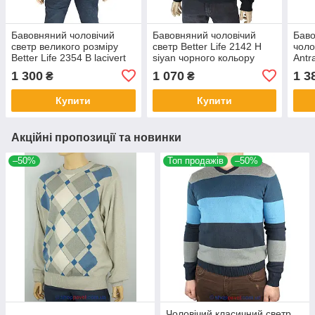
Бавовняний чоловічий
Бавовняний чоловічий
Баво
светр великого розміру
светр Better Life 2142 H
чоло
Better Life 2354 B lacivert
siyan чорного кольору
Antra
1 300
1 070
1 3
₴
₴
Купити
Купити
Акційні пропозиції та новинки
–50%
Топ продажів
–50%
Чоловічий класичний светр