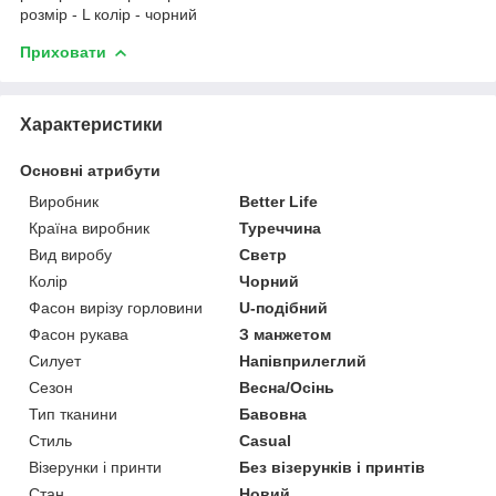
розмір - L колір - чорний
Приховати
Характеристики
Основні атрибути
Виробник
Better Life
Країна виробник
Туреччина
Вид виробу
Светр
Колір
Чорний
Фасон вирізу горловини
U-подібний
Фасон рукава
З манжетом
Силует
Напівприлеглий
Сезон
Весна/Осінь
Тип тканини
Бавовна
Стиль
Casual
Візерунки і принти
Без візерунків і принтів
Стан
Новий