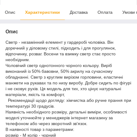
Опис
Характеристики
Доставка
Оплата
Умови 
Опис
Светр - незамінний елемент у гардеробі чоловіка. Він
доречний у діловому стилі, підходить і для прогулянок,
відпочинку, розваг. Восени та взимку светр стає просто
необхідним.
Чоловічий светр однотонного чорного кольору. Виріб
виконаний із 50% бавовни, 50% акрилу на сучасному
обладнанні. Светр з круглим вирізом горловини, еластичні
манжети на рукавах та по низу виробу. Добре сидить по фігурі
і не сковує рухів. Ця модель для тих, хто цінує натуральні
матеріали, якість та комфорт,
Рекомендації щодо догляду: хімчистка або ручне прання при
температурі 30 градусів.
Наявність необхідного розміру, детальні виміри, особливості
моделі уточнюйте у менеджерів інтернет магазину за
телефоном або через зворотний зв'язок.
В наявності товар з параметрами:
розмір - M колір - чорний