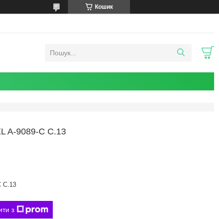
Кошик
 A-9089-C C.13
 C.13
ити з