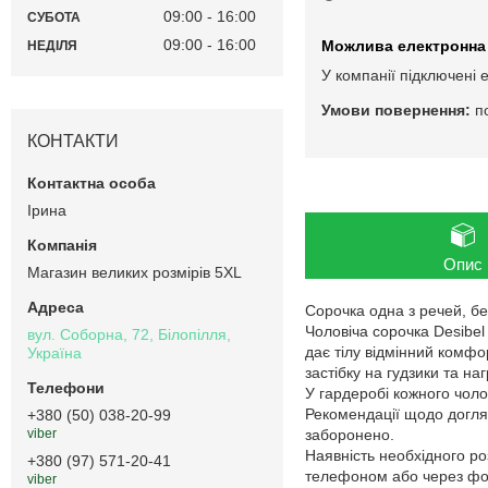
09:00
16:00
СУБОТА
09:00
16:00
НЕДІЛЯ
У компанії підключені 
п
КОНТАКТИ
Ірина
Опис
Магазин великих розмірів 5XL
Сорочка одна з речей, бе
Чоловіча сорочка Desibel
вул. Соборна, 72, Білопілля,
дає тілу відмінний комфо
Україна
застібку на гудзики та н
У гардеробі кожного чоло
Рекомендації щодо догляд
+380 (50) 038-20-99
заборонено.
viber
Наявність необхідного ро
+380 (97) 571-20-41
телефоном або через фор
viber