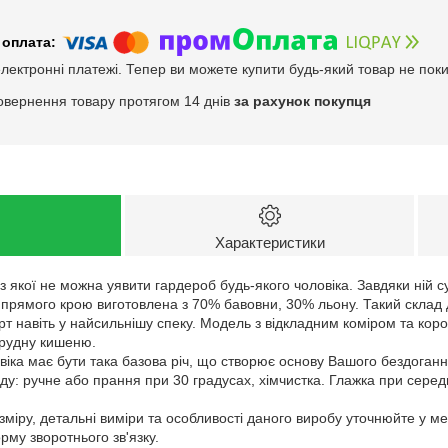
електронні платежі. Тепер ви можете купити будь-який товар не пок
овернення товару протягом 14 днів
за рахунок покупця
Характеристики
з якої не можна уявити гардероб будь-якого чоловіка. Завдяки ній су
 прямого крою виготовлена з 70% бавовни, 30% льону. Такий склад 
рт навіть у найсильнішу спеку. Модель з відкладним коміром та ко
агрудну кишеню.
віка має бути така базова річ, що створює основу Вашого бездоганн
у: ручне або прання при 30 градусах, хімчистка. Глажка при серед
зміру, детальні виміри та особливості даного виробу уточнюйте у м
му зворотнього зв'язку.