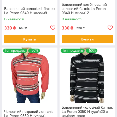
Бавовняний комбінований
Бавовняний чоловічий батник
чоловічий батнік La Peron
La Peron 0340 H коло/м9
0340 H мис/м12
В наявності
В наявності
330
330
₴
₴
660 ₴
660 ₴
Купити
Купити
Топ продажів
–50%
Топ продажів
–50%
Бавовняний чоловічий батник
Чоловічий яскравий лонгслів
La Peron 0350 H гудз/п20 з
La Peron 0350 H гудз/м1
коміром-поло