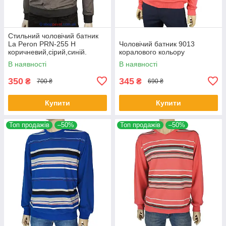
Стильний чоловічий батник
La Peron PRN-255 H
Чоловічий батник 9013
коричневий,сірий,синій.
коралового кольору
В наявності
В наявності
350
345
₴
₴
700 ₴
690 ₴
Купити
Купити
Топ продажів
–50%
Топ продажів
–50%