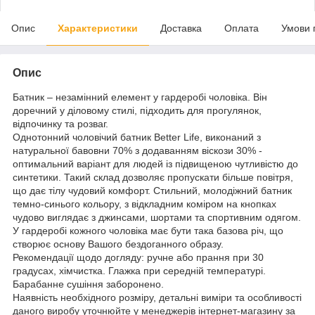
Опис
Характеристики
Доставка
Оплата
Умови 
Опис
Батник – незамінний елемент у гардеробі чоловіка. Він
доречний у діловому стилі, підходить для прогулянок,
відпочинку та розваг.
Однотонний чоловічий батник Better Life, виконаний з
натуральної бавовни 70% з додаванням віскози 30% -
оптимальний варіант для людей із підвищеною чутливістю до
синтетики. Такий склад дозволяє пропускати більше повітря,
що дає тілу чудовий комфорт. Стильний, молодіжний батник
темно-синього кольору, з відкладним коміром на кнопках
чудово виглядає з джинсами, шортами та спортивним одягом.
У гардеробі кожного чоловіка має бути така базова річ, що
створює основу Вашого бездоганного образу.
Рекомендації щодо догляду: ручне або прання при 30
градусах, хімчистка. Глажка при середній температурі.
Барабанне сушіння заборонено.
Наявність необхідного розміру, детальні виміри та особливості
даного виробу уточнюйте у менеджерів інтернет-магазину за