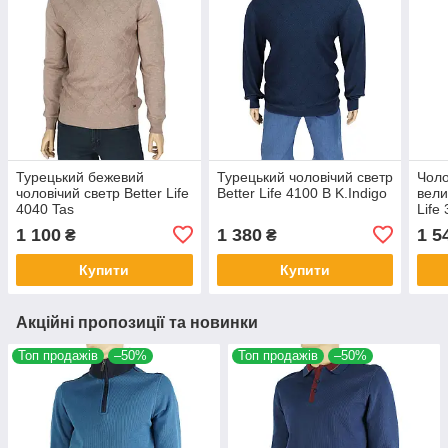
Турецький бежевий
Турецький чоловічий светр
Чоло
чоловічий светр Better Life
Better Life 4100 B K.Indigo
вели
4040 Tas
Life
1 100
1 380
1 5
₴
₴
Купити
Купити
Акційні пропозиції та новинки
Топ продажів
–50%
Топ продажів
–50%