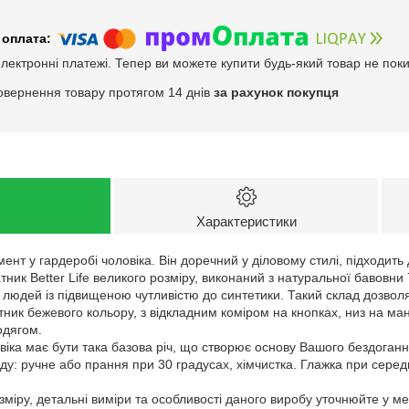
електронні платежі. Тепер ви можете купити будь-який товар не пок
овернення товару протягом 14 днів
за рахунок покупця
Характеристики
нт у гардеробі чоловіка. Він доречний у діловому стилі, підходить 
ник Better Life великого розміру, виконаний з натуральної бавовни
людей із підвищеною чутливістю до синтетики. Такий склад дозволя
тник бежевого кольору, з відкладним коміром на кнопках, низ на ма
одягом.
віка має бути така базова річ, що створює основу Вашого бездоганн
у: ручне або прання при 30 градусах, хімчистка. Глажка при серед
зміру, детальні виміри та особливості даного виробу уточнюйте у м