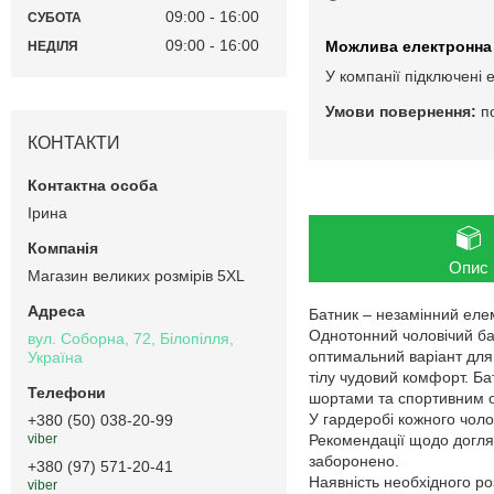
09:00
16:00
СУБОТА
09:00
16:00
НЕДІЛЯ
У компанії підключені 
п
КОНТАКТИ
Ірина
Опис
Магазин великих розмірів 5XL
Батник – незамінний елеме
Однотонний чоловічий бат
вул. Соборна, 72, Білопілля,
оптимальний варіант для 
Україна
тілу чудовий комфорт. Ба
шортами та спортивним 
У гардеробі кожного чоло
+380 (50) 038-20-99
Рекомендації щодо догляд
viber
заборонено.
+380 (97) 571-20-41
Наявність необхідного ро
viber