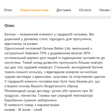
Опис
Характеристики
Доставка
Оплата
Умови 
Опис
Батник – незамінний елемент у гардеробі чоловіка. Він
доречний у діловому стилі, підходить для прогулянок,
відпочинку та розваг.
Однотонний чоловічий батник Better Life, виконаний з
натуральної бавовни 70% з додаванням віскози 30% -
оптимальний варіант для людей із підвищеною чутливістю до
синтетики. Такий склад дозволяє пропускати більше повітря,
що дає тілу чудовий комфорт. Стильний, молодіжний батник
темно-синього кольору, з відкладним коміром на кнопках
чудово виглядає з джинсами, шортами та спортивним одягом.
У гардеробі кожного чоловіка має бути така базова річ, що
створює основу Вашого бездоганного образу.
Рекомендації щодо догляду: ручне або прання при 30
градусах, хімчистка. Глажка при середній температурі.
Барабанне сушіння заборонено.
В наявності товар з параметрами:
розмір - M колір - синій