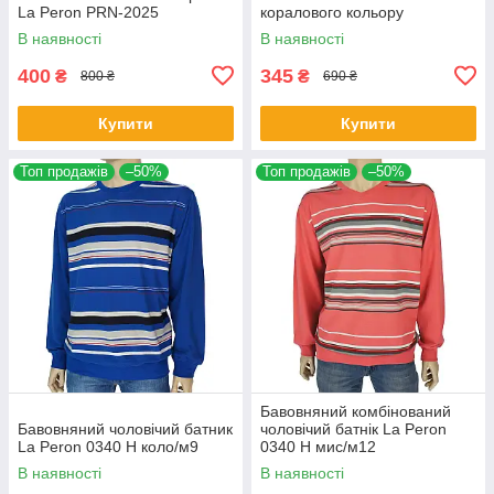
La Peron PRN-2025
коралового кольору
В наявності
В наявності
400
345
₴
₴
800 ₴
690 ₴
Купити
Купити
Топ продажів
–50%
Топ продажів
–50%
Бавовняний комбінований
Бавовняний чоловічий батник
чоловічий батнік La Peron
La Peron 0340 H коло/м9
0340 H мис/м12
В наявності
В наявності