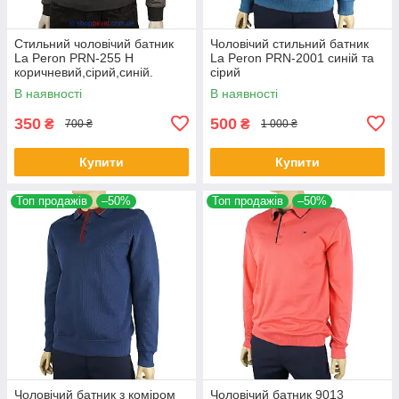
Стильний чоловічий батник
Чоловічий стильний батник
La Peron PRN-255 H
La Peron PRN-2001 синій та
коричневий,сірий,синій.
сірий
В наявності
В наявності
350
500
₴
₴
700 ₴
1 000 ₴
Купити
Купити
Топ продажів
–50%
Топ продажів
–50%
Чоловічий батник з коміром
Чоловічий батник 9013