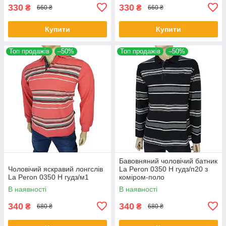
330
330
₴
₴
660 ₴
660 ₴
Купити
Купити
Топ продажів
–50%
Топ продажів
–50%
Бавовняний чоловічий батник
Чоловічий яскравий лонгслів
La Peron 0350 H гудз/п20 з
La Peron 0350 H гудз/м1
коміром-поло
В наявності
В наявності
340
340
₴
₴
680 ₴
680 ₴