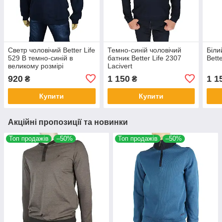
Светр чоловічий Better Life
Темно-синій чоловічий
Біли
529 В темно-синій в
батник Better Life 2307
Bett
великому розмірі
Lacivert
920
1 150
1 1
₴
₴
Купити
Купити
Акційні пропозиції та новинки
Топ продажів
–50%
Топ продажів
–50%