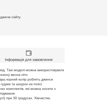
идаючи сайту.
Інформація для замовлення
ляд. Такі моделі можна використовувати
сезону весна-літо.
адка,чорний колір роблять джинси
 гудзик та шнурок на поясі
х комплектів, які можна носити з
піджаком.
ті) при 30 градусах. Хімчистка,