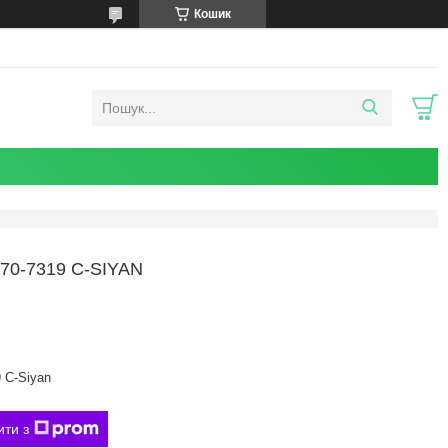
Кошик
0-7319 C-SIYAN
 C-Siyan
ити з