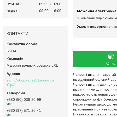
09:00
16:00
СУБОТА
09:00
16:00
НЕДІЛЯ
У компанії підключені 
п
КОНТАКТИ
Ірина
Опис
Магазин великих розмірів 5XL
Чоловічі штани – строгий
як відмінний офісний варі
вул. Соборна, 72, Білопілля,
Чоловічі штани-джинси ві
Україна
практичними для носіння. 
підкреслюють невимушени
сорочками та футболками
+380 (50) 038-20-99
Рекомендації щодо догляд
viber
прасування при невисокі
+380 (97) 571-20-41
В наявності товар з пар
viber