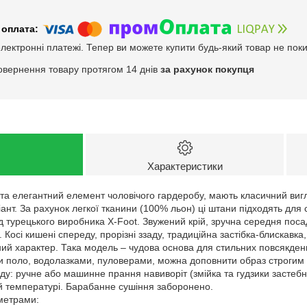
електронні платежі. Тепер ви можете купити будь-який товар не пок
овернення товару протягом 14 днів
за рахунок покупця
Характеристики
 та елегантний елемент чоловічого гардеробу, мають класичний виг
ант. За рахунок легкої тканини (100% льон) ці штани підходять для 
д турецького виробника X-Foot. Звужений крій, зручна середня пос
Косі кишені спереду, прорізні ззаду, традиційна застібка-блискавка,
й характер. Така модель – чудова основа для стильних повсякденни
 поло, водолазками, пуловерами, можна доповнити образ строгим 
у: ручне або машинне прання навиворіт (змійка та гудзики застебну
й температурі. Барабанне сушіння заборонено.
аметрами: