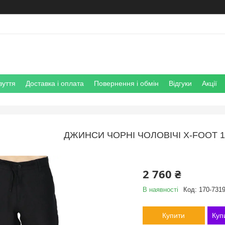
зуття
Доставка і оплата
Повернення і обмін
Відгуки
Акції
ДЖИНСИ ЧОРНІ ЧОЛОВІЧІ X-FOOT 17
2 760 ₴
В наявності
Код:
170-7319
Купити
Куп