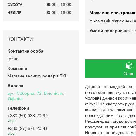
09:00
16:00
СУБОТА
09:00
16:00
НЕДІЛЯ
У компанії підключені 
п
КОНТАКТИ
Ірина
Опис
Магазин великих розмірів 5XL
Джинси - це модний одяг 
незалежно від віку та стат
вул. Соборна, 72, Білопілля,
Чоловічі джинси коричнев
Україна
фігурі і не сковують рухи
класичні деталі джинсово
повсякденним, так і з ді
+380 (50) 038-20-99
Рекомендації щодо догляд
viber
прасування при невисокі
+380 (97) 571-20-41
Наявність необхідного ро
viber