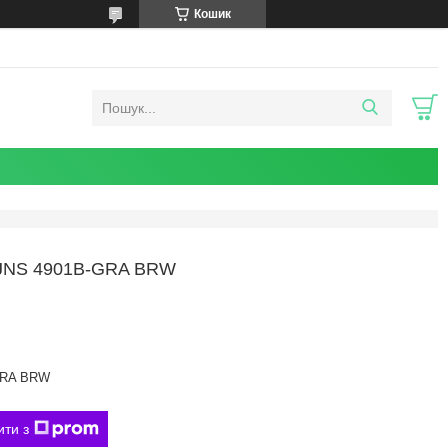
Кошик
JNS 4901B-GRA BRW
GRA BRW
ити з