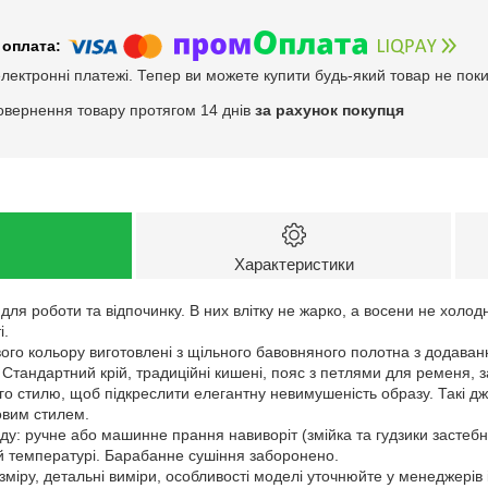
електронні платежі. Тепер ви можете купити будь-який товар не пок
овернення товару протягом 14 днів
за рахунок покупця
Характеристики
для роботи та відпочинку. В них влітку не жарко, а восени не холо
і.
ого кольору виготовлені з щільного бавовняного полотна з додаван
. Стандартний крій, традиційні кишені, пояс з петлями для ременя, 
го стилю, щоб підкреслити елегантну невимушеність образу. Такі дж
ловим стилем.
у: ручне або машинне прання навиворіт (змійка та гудзики застебну
й температурі. Барабанне сушіння заборонено.
зміру, детальні виміри, особливості моделі уточнюйте у менеджері