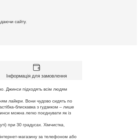
идаючи сайту.
Інформація для замовлення
дно. Джинси підходять всім людям
ням лайкри. Вони чудово сидять по
застібка-блискавка з гудзиком – лише
инси можна легко поєднувати як із
ті) при 30 градусах. Хімчистка,
в інтернет-магазину за телефоном або