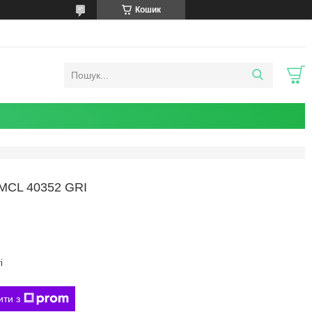
Кошик
CL 40352 GRI
i
ити з