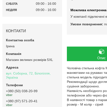
09:00
16:00
СУБОТА
09:00
16:00
НЕДІЛЯ
У компанії підключені 
п
КОНТАКТИ
Ірина
Опис
Магазин великих розмірів 5XL
Чоловіча стильна кофта 
манжетами на рукавах та 
вул. Соборна, 72, Білопілля,
стильна модель підходить
Україна
Рекомендації щодо догляд
сушіння заборонено.
Наявність необхідного ро
+380 (50) 038-20-99
телефоном або через фор
viber
В наявності товар з пар
+380 (97) 571-20-41
розмір - M колір - сірий
viber