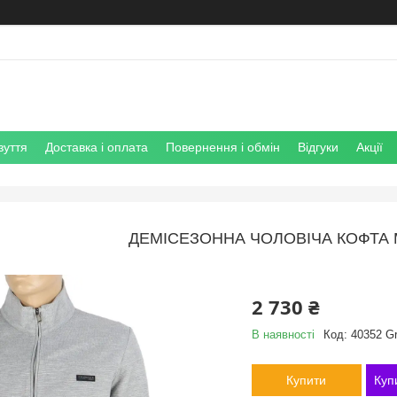
зуття
Доставка і оплата
Повернення і обмін
Відгуки
Акції
ДЕМІСЕЗОННА ЧОЛОВІЧА КОФТА M
2 730 ₴
В наявності
Код:
40352 Gr
Купити
Куп