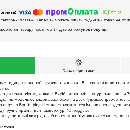
електронні платежі. Тепер ви можете купити будь-який товар не пок
овернення товару протягом 14 днів
за рахунок покупця
Характеристики
мет одягу в гардеробі сучасного чоловіка. Він здатний перетворити
стий.
Perry в темно-сірому кольорі. Виріб виконаний з натуральної вовни
днанні. Модель оснащена застібкою на двох ґудзиках, трьома зовн
 сяде по Вашій фігурі і стане стрижнем незліченних повсякденних 
у: ручне прання при температурі 40 градусів.
зміру, детальні виміри, особливості моделі уточнюйте у менеджері
аметрами: