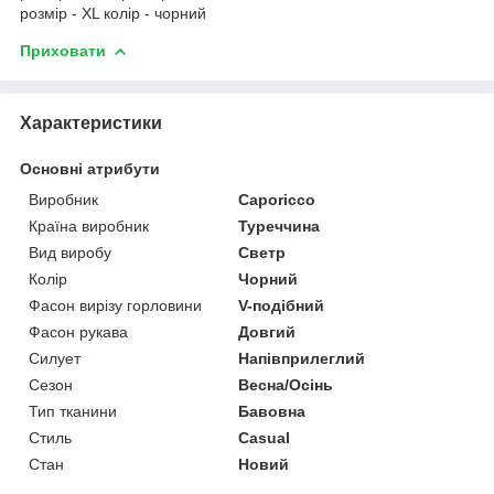
розмір - XL колір - чорний
Приховати
Характеристики
Основні атрибути
Виробник
Caporicco
Країна виробник
Туреччина
Вид виробу
Светр
Колір
Чорний
Фасон вирізу горловини
V-подібний
Фасон рукава
Довгий
Силует
Напівприлеглий
Сезон
Весна/Осінь
Тип тканини
Бавовна
Стиль
Casual
Стан
Новий