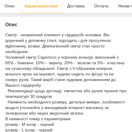
Опис
Характеристики
Доставка
Оплата
Умови 
Опис
Светр - незамінний елемент у гардеробі чоловіка. Він
доречний у діловому стилі, підходить і для прогулянок,
відпочинку, розваг. Демісезонний светр стає просто
необхідним.
Чоловічий светр Caporicco у чорному кольорі, виконаний з
65% - бавовни, 10% - акрилу, 20% - віскози та 5% - еластану
на сучасному обладнанні. Светр з V-образним коміром,
вільного крою на манжеті, чудово сидить по фігурі та не
сковує рухів. Такий виріб стане чудовим доповненням до
Вашого гардеробу.
Рекомендації щодо догляду: хімчистка або ручне прання при
температурі 30 градусів.
Наявність необхідного розміру, детальні виміри, особливості
моделі уточнюйте у менеджерів інтернет магазину за
телефоном або через зворотний зв'язок.
В наявності товар з параметрами:
розмір - M колір - чорний
розмір - L колір - чорний