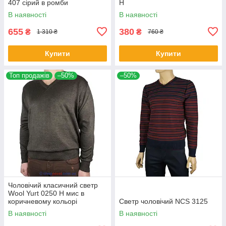
407 сірий в ромби
Н
В наявності
В наявності
655
380
₴
₴
1 310 ₴
760 ₴
Купити
Купити
Топ продажів
–50%
–50%
Чоловічий класичний светр
Wool Yurt 0250 Н мис в
коричневому кольорі
Светр чоловічий NCS 3125
В наявності
В наявності