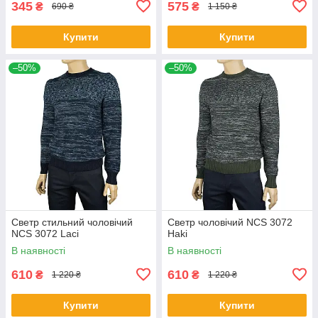
345
575
₴
₴
690 ₴
1 150 ₴
Купити
Купити
–50%
–50%
Светр стильний чоловічий
Светр чоловічий NCS 3072
NCS 3072 Laci
Haki
В наявності
В наявності
610
610
₴
₴
1 220 ₴
1 220 ₴
Купити
Купити