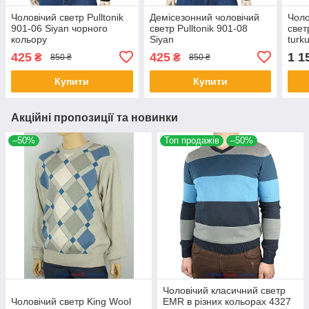
Чоловічий светр Pulltonik
Демісезонний чоловічий
Чоло
901-06 Siyan чорного
светр Pulltonik 901-08
свет
кольору
Siyan
turk
425
425
1 1
₴
₴
850 ₴
850 ₴
Купити
Купити
Акційні пропозиції та новинки
–50%
Топ продажів
–50%
Чоловічий класичний светр
Чоловічий светр King Wool
EMR в різних кольорах 4327