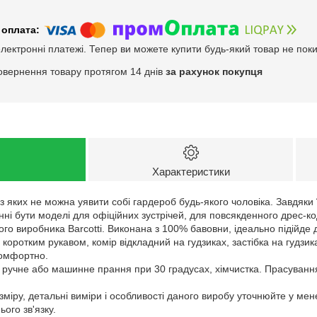
електронні платежі. Тепер ви можете купити будь-який товар не пок
овернення товару протягом 14 днів
за рахунок покупця
Характеристики
з яких не можна уявити собі гардероб будь-якого чоловіка. Завдяки ї
нні бути моделі для офіційних зустрічей, для повсякденного дрес-ко
ого виробника Barcotti. Виконана з 100% бавовни, ідеально підійде
 коротким рукавом, комір відкладний на гудзиках, застібка на гудзи
комфортно.
: ручне або машинне прання при 30 градусах, хімчистка. Прасуванн
зміру, детальні виміри і особливості даного виробу уточнюйте у ме
ого зв'язку.