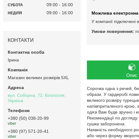
09:00
16:00
СУБОТА
09:00
16:00
НЕДІЛЯ
У компанії підключені 
п
КОНТАКТИ
Ірина
Опис
Магазин великих розмірів 5XL
Сорочка одна з речей, бе
образи. У гардеробі пови
вул. Соборна, 72, Білопілля,
великого розміру турецьк
Україна
напівприталеного крою, з
одязі Вам буде зручно і 
Рекомендації по догляду
+380 (50) 038-20-99
сушка заборонена.
viber
Наявність необхідного ро
+380 (97) 571-20-41
або через форму зворотнь
viber