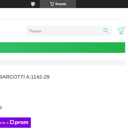
Кошик
ARCOTTI A:1142-29
9
ити з