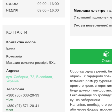
09:00
16:00
СУБОТА
09:00
16:00
НЕДІЛЯ
У компанії підключені 
п
КОНТАКТИ
Ірина
Опис
Магазин великих розмірів 5XL
Сорочка одна з речей, бе
образи. У гардеробі пови
вул. Соборна, 72, Білопілля,
великого розміру турецьк
Україна
прямого крою, з коротким
буде зручно і комфортно.
Рекомендації по догляду
+380 (50) 038-20-99
сушка заборонена.
viber
Наявність необхідного ро
+380 (97) 571-20-41
або через форму зворотнь
viber