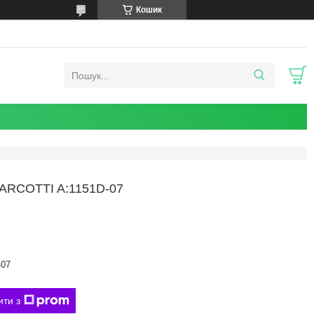
Кошик
RCOTTI A:1151D-07
-07
ити з