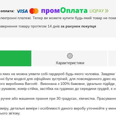
електронні платежі. Тепер ви можете купити будь-який товар не пок
овернення товару протягом 14 днів
за рахунок покупця
Характеристики
з яких не можна уявити собі гардероб будь-якого чоловіка. Завдяки ї
нні бути моделі для офіційних зустрічей, для повсякденного дрес-ко
ого виробника Barcotti . Виконана з 100% бавовни, ідеально підійд
 рукавом, комір-стійка, застібка на гудзиках до середини грудей, є
: ручне або машинне прання при 30 градусах, хімчистка. Прасуванн
зміру, детальні виміри і особливості даного виробу уточнюйте у ме
ого зв'язку.