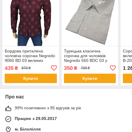
Бордова приталена
Турецька класична
Соро
чоловіча сорочка Negredo
сорочка для чоловіків
вели
9060 BD 03 великих
Negredo 560 BDC 03 у
B-20
розмірів
великих розмірах
435
350
1 2
₴
₴
870 ₴
700 ₴
Купити
Купити
Про нас
99% позитивних з 95 відгуків за рік
Працює з 29.05.2017
м. Білопілля