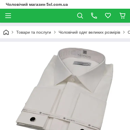
Чоловічий магазин 5xl.com.ua
Товари та послуги
Чоловічий одяг великих розмірів
С