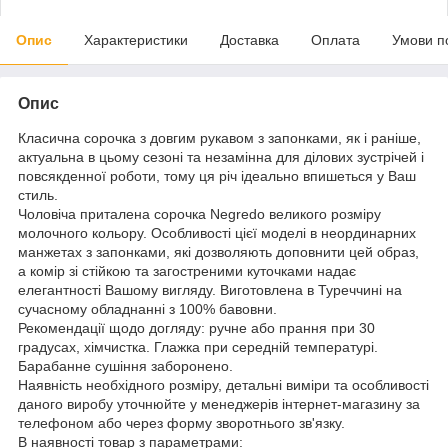
Опис
Характеристики
Доставка
Оплата
Умови п
Опис
Класична сорочка з довгим рукавом з запонками, як і раніше,
актуальна в цьому сезоні та незамінна для ділових зустрічей і
повсякденної роботи, тому ця річ ідеально впишеться у Ваш
стиль.
Чоловіча приталена сорочка Negredo великого розміру
молочного кольору. Особливості цієї моделі в неординарних
манжетах з запонками, які дозволяють доповнити цей образ,
а комір зі стійкою та загостреними куточками надає
елегантності Вашому вигляду. Виготовлена в Туреччині на
сучасному обладнанні з 100% бавовни.
Рекомендації щодо догляду: ручне або прання при 30
градусах, хімчистка. Глажка при середній температурі.
Барабанне сушіння заборонено.
Наявність необхідного розміру, детальні виміри та особливості
даного виробу уточнюйте у менеджерів інтернет-магазину за
телефоном або через форму зворотнього зв'язку.
В наявності товар з параметрами: