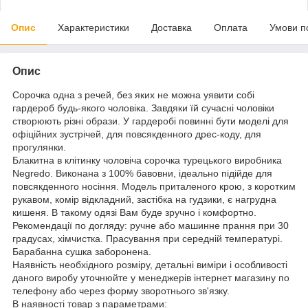
Опис
Характеристики
Доставка
Оплата
Умови п
Опис
Сорочка одна з речей, без яких не можна уявити собі
гардероб будь-якого чоловіка. Завдяки їй сучасні чоловіки
створюють різні образи. У гардеробі повинні бути моделі для
офіційних зустрічей, для повсякденного дрес-коду, для
прогулянки.
Блакитна в клітинку чоловіча сорочка турецького виробника
Negredo. Виконана з 100% бавовни, ідеально підійде для
повсякденного носіння. Модель приталеного крою, з коротким
рукавом, комір відкладний, застібка на гудзики, є нагрудна
кишеня. В такому одязі Вам буде зручно і комфортно.
Рекомендації по догляду: ручне або машинне прання при 30
градусах, хімчистка. Прасування при середній температурі.
Барабанна сушка заборонена.
Наявність необхідного розміру, детальні виміри і особливості
даного виробу уточнюйте у менеджерів інтернет магазину по
телефону або через форму зворотнього зв'язку.
В наявності товар з параметрами: