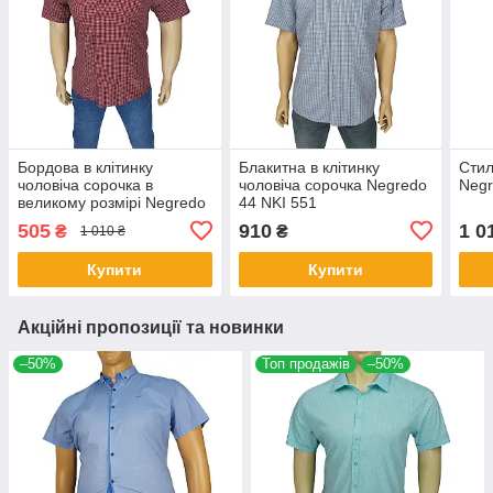
Бордова в клітинку
Блакитна в клітинку
Стил
чоловіча сорочка в
чоловіча сорочка Negredo
Negr
великому розмірі Negredo
44 NKI 551
44 BKI 527
505
910
1 0
₴
₴
1 010 ₴
Купити
Купити
Акційні пропозиції та новинки
–50%
Топ продажів
–50%