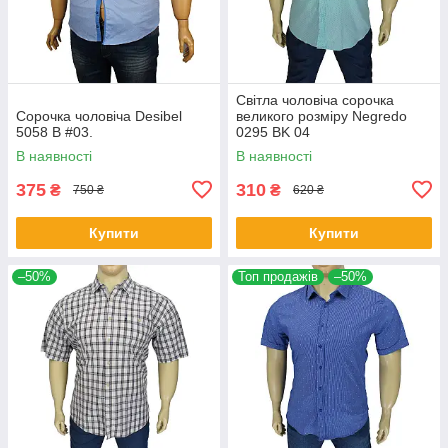
Світла чоловіча сорочка
Сорочка чоловіча Desibel
великого розміру Negredo
5058 B #03.
0295 BK 04
В наявності
В наявності
375
310
₴
₴
750 ₴
620 ₴
Купити
Купити
–50%
Топ продажів
–50%