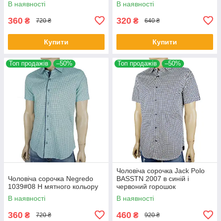
В наявності
В наявності
360
320
₴
₴
720 ₴
640 ₴
Купити
Купити
Топ продажів
–50%
Топ продажів
–50%
Чоловіча сорочка Jack Polo
Чоловіча сорочка Negredo
BASSTN 2007 в синій і
1039#08 Н мятного кольору
червоний горошок
В наявності
В наявності
360
460
₴
₴
720 ₴
920 ₴