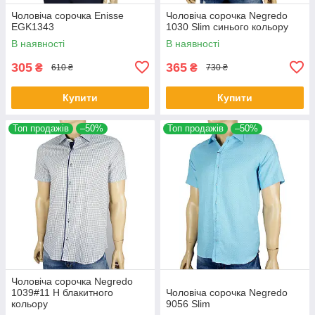
Чоловіча сорочка Еnisse
Чоловіча сорочка Negredo
EGK1343
1030 Slim синього кольору
В наявності
В наявності
305
365
₴
₴
610 ₴
730 ₴
Купити
Купити
Топ продажів
–50%
Топ продажів
–50%
Чоловіча сорочка Negredo
1039#11 Н блакитного
Чоловіча сорочка Negredo
кольору
9056 Slim