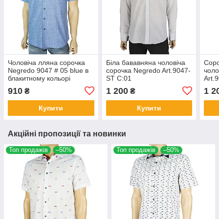
Чоловіча лляна сорочка
Біла бававняна чоловіча
Соро
Negredo 9047 # 05 blue в
сорочка Negredo Art.9047-
чоло
блакитному кольорі
ST C:01
Art.
910
1 200
1 2
₴
₴
Купити
Купити
Акційні пропозиції та новинки
Топ продажів
–50%
Топ продажів
–50%