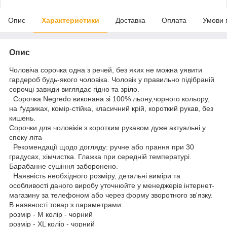
Опис
Характеристики
Доставка
Оплата
Умови 
Опис
Чоловіча сорочка одна з речей, без яких не можна уявити
гардероб будь-якого чоловіка. Чоловік у правильно підібраній
сорочці завжди виглядає гідно та зріло.
Сорочка Negredo виконана зі 100% льону,чорного кольору,
на ґудзиках, комір-стійка, класичний крій, короткий рукав, без
кишень.
Сорочки для чоловіків з коротким рукавом дуже актуальні у
спеку літа
Рекомендації щодо догляду: ручне або прання при 30
градусах, хімчистка. Глажка при середній температурі.
Барабанне сушіння заборонено.
Наявність необхідного розміру, детальні виміри та
особливості даного виробу уточнюйте у менеджерів інтернет-
магазину за телефоном або через форму зворотного зв'язку.
В наявності товар з параметрами:
розмір - M колір - чорний
розмір - XL колір - чорний