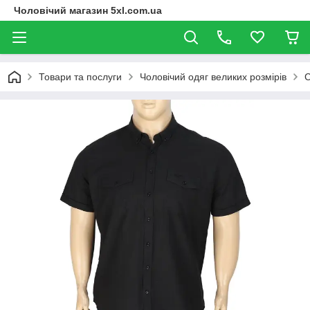
Чоловічий магазин 5xl.com.ua
Товари та послуги
Чоловічий одяг великих розмірів
С