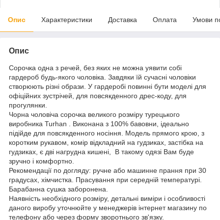
Опис
Характеристики
Доставка
Оплата
Умови п
Опис
Сорочка одна з речей, без яких не можна уявити собі
гардероб будь-якого чоловіка. Завдяки їй сучасні чоловіки
створюють різні образи. У гардеробі повинні бути моделі для
офіційних зустрічей, для повсякденного дрес-коду, для
прогулянки.
Чорна чоловіча сорочка великого розміру турецького
виробника Turhan . Виконана з 100% бавовни, ідеально
підійде для повсякденного носіння. Модель прямого крою, з
коротким рукавом, комір відкладний на гудзиках, застібка на
гудзиках, є дві нагрудна кишені, В такому одязі Вам буде
зручно і комфортно.
Рекомендації по догляду: ручне або машинне прання при 30
градусах, хімчистка. Прасування при середній температурі.
Барабанна сушка заборонена.
Наявність необхідного розміру, детальні виміри і особливості
даного виробу уточнюйте у менеджерів інтернет магазину по
телефону або через форму зворотнього зв'язку.