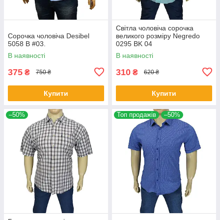
Світла чоловіча сорочка
Сорочка чоловіча Desibel
великого розміру Negredo
5058 B #03.
0295 BK 04
В наявності
В наявності
375
310
₴
₴
750 ₴
620 ₴
Купити
Купити
–50%
Топ продажів
–50%