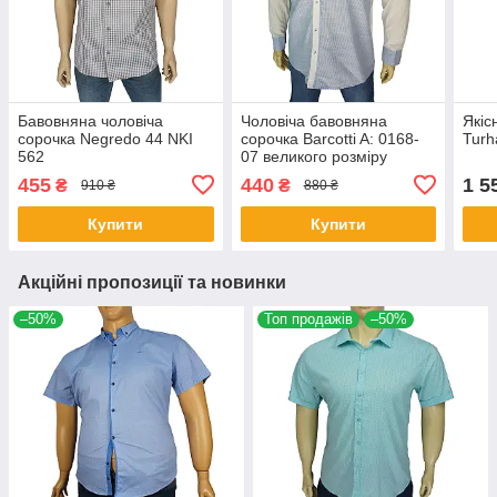
Бавовняна чоловіча
Чоловіча бавовняна
Якіс
сорочка Negredo 44 NKI
сорочка Barcotti A: 0168-
Turh
562
07 великого розміру
455
440
1 5
₴
₴
910 ₴
880 ₴
Купити
Купити
Акційні пропозиції та новинки
–50%
Топ продажів
–50%