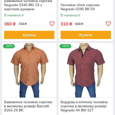
Бавовняна чоловіча сорочка
Negredo 0340 BKI 19 з
Чоловіча літня сорочка
коротким рукавом
Negredo 0295 BK 03
В наявності
В наявності
360
310
₴
₴
720 ₴
620 ₴
Купити
Купити
–50%
–50%
Бавовняна чоловіча сорочка
Бордова в клітинку чоловіча
в великому розмірі Barcotti
сорочка в великому розмірі
0163-29 BK
Negredo 44 BKI 527