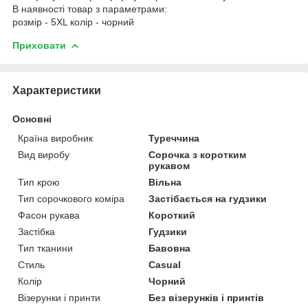
В наявності товар з параметрами:
розмір - 5XL колір - чорний
Приховати
Характеристики
Основні
Країна виробник
Туреччина
Вид виробу
Сорочка з коротким
рукавом
Тип крою
Вільна
Тип сорочкового коміра
Застібається на гудзики
Фасон рукава
Короткий
Застібка
Гудзики
Тип тканини
Бавовна
Стиль
Casual
Колір
Чорний
Візерунки і принти
Без візерунків і принтів