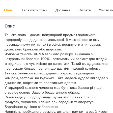
Опис
Характеристики
Доставка
Оплата
Умови п
Опис
Теніска-поло – досить популярний предмет чоловічого
гардеробу, що додає формальності. Її можна носити як у
повсякденному житті, так і в офісі, поєднуючи з чиносами,
джинсами, брюками або шортами.
Чоловіча теніска ARMA великого розміру, виконана з
натуральної бавовни 100% - оптимальний варіант для людей
із підвищеною чутливістю до синтетики. Такий склад дозволяє
пропускати більше повітря, що дає тілу чудовий комфорт.
Теніска бежевого кольору,прямого крою, з відкладним
коміром, застібка на гудзиках. Така модель чудово виглядає з
джинсами, шортами та спортивним одягом.
У гардеробі кожного чоловіка має бути така базова річ, що
створює основу Вашого бездоганного образу.
Рекомендації щодо догляду: ручне або прання при 30
градусах, хімчистка. Глажка при середній температурі.
Барабанне сушіння заборонено.
Наявність необхідного розміру, детальні виміри та особливості