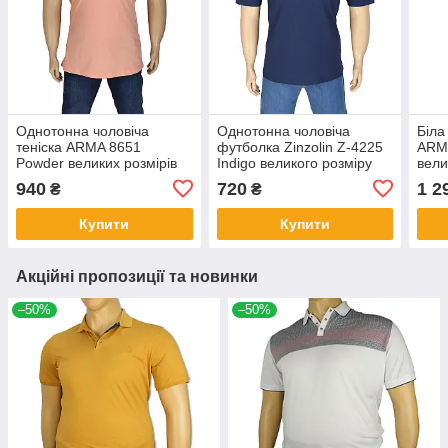
Однотонна чоловіча
Однотонна чоловіча
Біла
теніска ARMA 8651
футболка Zinzolin Z-4225
ARMA
Powder великих розмірів
Indigo великого розміру
вели
940
720
1 2
₴
₴
Купити
Купити
Акційні пропозиції та новинки
–50%
–50%