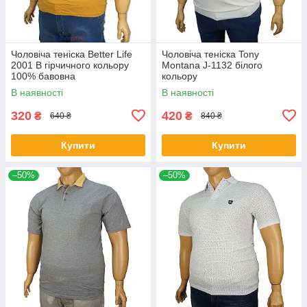
Чоловіча теніска Better Life
Чоловіча теніска Tony
2001 B гірчичного кольору
Montana J-1132 білого
100% бавовна
кольору
В наявності
В наявності
320
420
₴
₴
640 ₴
840 ₴
Купити
Купити
–50%
–50%