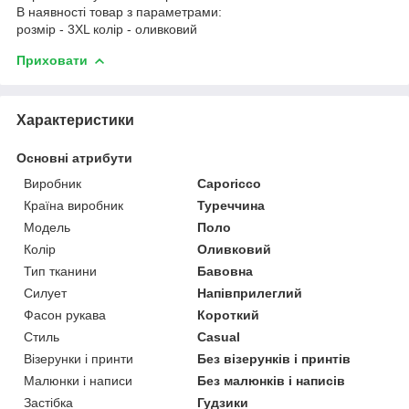
В наявності товар з параметрами:
розмір - 3XL колір - оливковий
Приховати
Характеристики
Основні атрибути
Виробник
Caporicco
Країна виробник
Туреччина
Модель
Поло
Колір
Оливковий
Тип тканини
Бавовна
Силует
Напівприлеглий
Фасон рукава
Короткий
Стиль
Casual
Візерунки і принти
Без візерунків і принтів
Малюнки і написи
Без малюнків і написів
Застібка
Гудзики