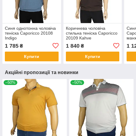
Синя однотонна чоловіча
Коричнева чоловіча
Синя
теніска Caporicco 20108
стильна теніска Caporicco
Capo
Indigo
20109 Kahve
манж
1 785
1 840
1 1
₴
₴
Купити
Купити
Акційні пропозиції та новинки
–50%
–50%