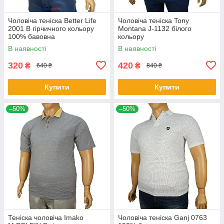
Чоловіча теніска Better Life
Чоловіча теніска Tony
2001 B гірчичного кольору
Montana J-1132 білого
100% бавовна
кольору
В наявності
В наявності
320
420
₴
₴
640 ₴
840 ₴
Купити
Купити
–50%
–50%
Теніска чоловіча Imako
Чоловіча теніска Ganj 0763