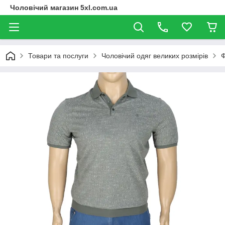
Чоловічий магазин 5xl.com.ua
Товари та послуги
Чоловічий одяг великих розмірів
Ф