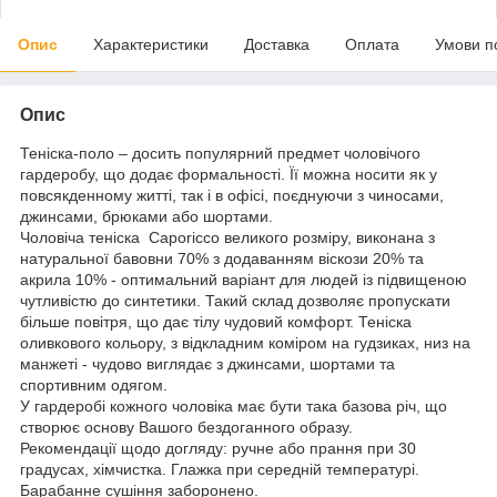
Опис
Характеристики
Доставка
Оплата
Умови п
Опис
Теніска-поло – досить популярний предмет чоловічого
гардеробу, що додає формальності. Її можна носити як у
повсякденному житті, так і в офісі, поєднуючи з чиносами,
джинсами, брюками або шортами.
Чоловіча теніска Caporicco великого розміру, виконана з
натуральної бавовни 70% з додаванням віскози 20% та
акрила 10% - оптимальний варіант для людей із підвищеною
чутливістю до синтетики. Такий склад дозволяє пропускати
більше повітря, що дає тілу чудовий комфорт. Теніска
оливкового кольору, з відкладним коміром на гудзиках, низ на
манжеті - чудово виглядає з джинсами, шортами та
спортивним одягом.
У гардеробі кожного чоловіка має бути така базова річ, що
створює основу Вашого бездоганного образу.
Рекомендації щодо догляду: ручне або прання при 30
градусах, хімчистка. Глажка при середній температурі.
Барабанне сушіння заборонено.