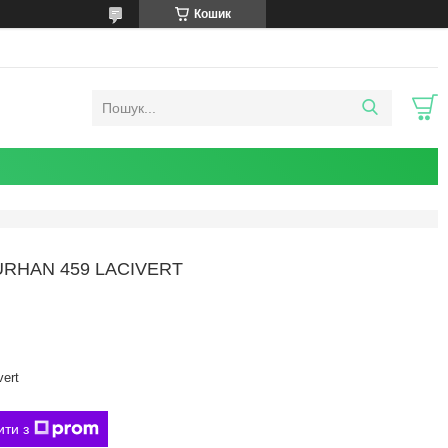
Кошик
URHAN 459 LACIVERT
vert
ити з