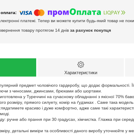
електронні платежі. Тепер ви можете купити будь-який товар не пок
овернення товару протягом 14 днів
за рахунок покупця
Характеристики
опулярний предмет чоловічого гардеробу, що додає формальності. Ї
єднуючи з чиносами, джинсами, брюками або шортами.
виготовлена у Туреччині на сучасному обладнанні з якісної 70% ба
го розміру, прямого силуету, комір на ґудзиках . Саме така модель 
иглядатимете красиво і дуже комфортно, адже саме такі характерис
 моді.
у: ручне або прання при 30 градусах, хімчистка. Глажка при серед
зміру, детальні виміри та особливості даного виробу уточнюйте у м