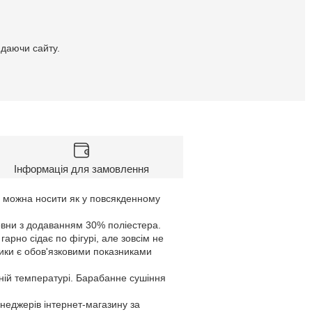
идаючи сайту.
Інформація для замовлення
ї можна носити як у повсякденному
вовни з додаванням 30% поліестера.
гарно сідає по фігурі, але зовсім не
тики є обов'язковими показниками
ній температурі. Барабанне сушіння
енеджерів інтернет-магазину за