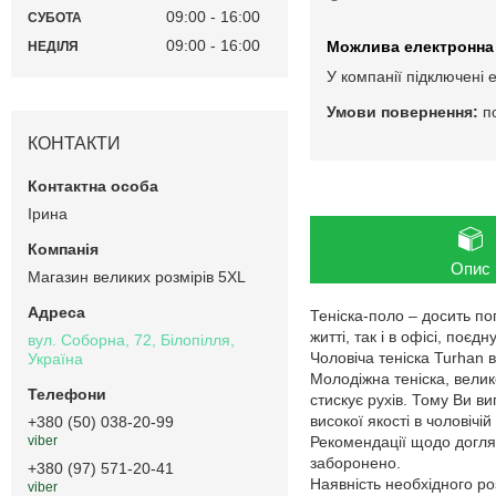
09:00
16:00
СУБОТА
09:00
16:00
НЕДІЛЯ
У компанії підключені 
п
КОНТАКТИ
Ірина
Опис
Магазин великих розмірів 5XL
Теніска-поло – досить п
житті, так і в офісі, по
вул. Соборна, 72, Білопілля,
Чоловіча теніска Turhan 
Україна
Молодіжна теніска, велико
стискує рухів. Тому Ви в
високої якості в чоловічій
+380 (50) 038-20-99
Рекомендації щодо догляд
viber
заборонено.
+380 (97) 571-20-41
Наявність необхідного ро
viber