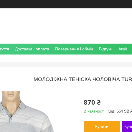
зуття
Доставка і оплата
Повернення і обмін
Відгуки
Акції
МОЛОДІЖНА ТЕНІСКА ЧОЛОВІЧА TURH
870 ₴
В наявності
Код:
564 SB A
Купити
Куп