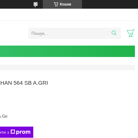
Кошик
AN 564 SB A.GRI
.Gri
ити з