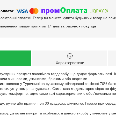
електронні платежі. Тепер ви можете купити будь-який товар не пок
овернення товару протягом 14 днів
за рахунок покупця
Характеристики
опулярний предмет чоловічого гардеробу, що додає формальності. Ї
єднуючи з чиносами, джинсами, брюками або шортами.
виготовлена у Туреччині на сучасному обладнанні з якісної 70% ба
 силуету, комір на ґудзиках . Саме така модель гарно сідає по фігу
дуже комфортно, адже саме такі характеристики є обов'язковими пок
у: ручне або прання при 30 градусах, хімчистка. Глажка при серед
зміру, детальні виміри та особливості даного виробу уточнюйте у м