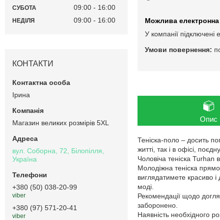
09:00
16:00
СУБОТА
09:00
16:00
НЕДІЛЯ
У компанії підключені 
п
КОНТАКТИ
Ірина
Опис
Магазин великих розмірів 5XL
Теніска-поло – досить п
житті, так і в офісі, по
вул. Соборна, 72, Білопілля,
Чоловіча теніска Turhan 
Україна
Молодіжна теніска прямого
виглядатимете красиво і 
моді.
+380 (50) 038-20-99
Рекомендації щодо догляд
viber
заборонено.
+380 (97) 571-20-41
Наявність необхідного ро
viber