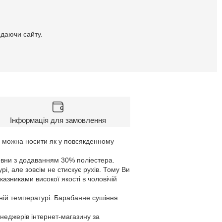
идаючи сайту.
Інформація для замовлення
ї можна носити як у повсякденному
вовни з додаванням 30% поліестера.
рі, але зовсім не стискує рухів. Тому Ви
азниками високої якості в чоловічій
ній температурі. Барабанне сушіння
енеджерів інтернет-магазину за