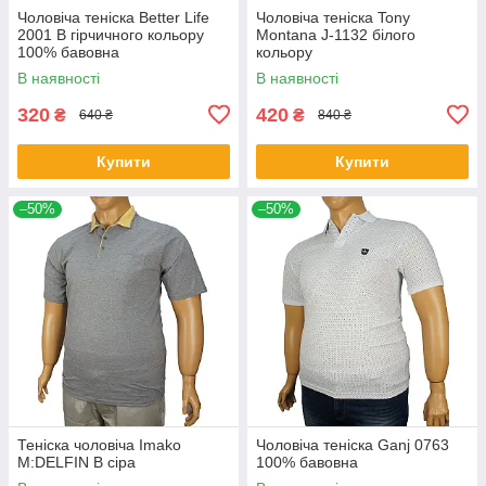
Чоловіча теніска Better Life
Чоловіча теніска Tony
2001 B гірчичного кольору
Montana J-1132 білого
100% бавовна
кольору
В наявності
В наявності
320
420
₴
₴
640 ₴
840 ₴
Купити
Купити
–50%
–50%
Теніска чоловіча Imako
Чоловіча теніска Ganj 0763
M:DELFIN В сіра
100% бавовна