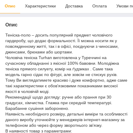
Опис
Характеристики
Доставка
Оплата
Умови п
Опис
Теніска-поло – досить популярний предмет чоловічого
гардеробу, що додає формальності. Її можна носити як у
повсякденному житті, так і в офісі, поєднуючи з чиносами,
джинсами, брюками або шортами.
Чоловіча теніска Turhan виготовлена у Туреччині на
сучасному обладнанні з якісної 100% бавовни. Молодіжна
теніска прямого силуету, комір на ґудзиках . Саме така
модель гарно сідає по фігурі, але зовсім не стискує рухів.
Тому Ви виглядатимете красиво і дуже комфортно, адже саме
такі характеристики є обов'язковими показниками високої
якості в чоловічій моді.
Рекомендації щодо догляду: ручне або прання при 30
градусах, хімчистка. Глажка при середній температурі.
Барабанне сушіння заборонено.
Наявність необхідного розміру, детальні виміри та особливості
даного виробу уточнюйте у менеджерів інтернет-магазину за
телефоном або через форму зворотнього зв'язку.
В наявності товар з параметрами: