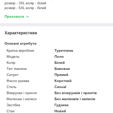
розмір - 3XL колір - білий
розмір - 5XL колір - білий
Приховати
Характеристики
Основні атрибути
Країна виробник
Туреччина
Модель
Поло
Колір
Білий
Тип тканини
Бавовна
Силует
Прямий
Фасон рукава
Короткий
Стиль
Casual
Візерунки і принти
Без візерунків і принтів
Малюнки і написи
Без малюнків і написів
Застібка
Гудзики
Стан
Новий