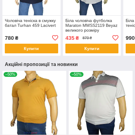
Чоловіча теніска в смужку
Біла чоловіча футболка
Біла
батал Turhan 459 Lacivert
Maraton MMSS2119 Beyaz
тені
великого розміру
780
435
990
₴
₴
870 ₴
Купити
Купити
Акційні пропозиції та новинки
–50%
–50%