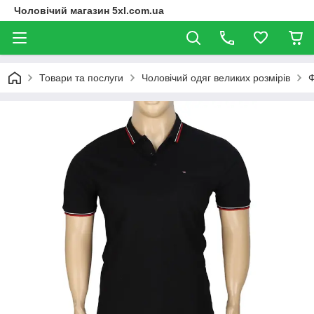
Чоловічий магазин 5xl.com.ua
Товари та послуги
Чоловічий одяг великих розмірів
Ф