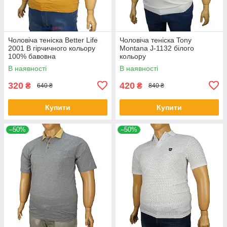
Чоловіча теніска Better Life
Чоловіча теніска Tony
2001 B гірчичного кольору
Montana J-1132 білого
100% бавовна
кольору
В наявності
В наявності
320
420
₴
₴
640 ₴
840 ₴
Купити
Купити
–50%
–50%