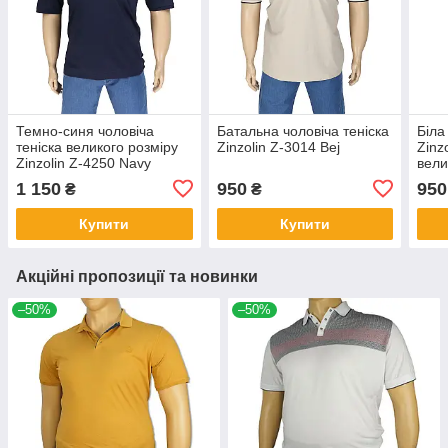
Темно-синя чоловіча
Батальна чоловіча теніска
Біла
теніска великого розміру
Zinzolin Z-3014 Bej
Zinz
Zinzolin Z-4250 Navy
вели
1 150
950
950
₴
₴
Купити
Купити
Акційні пропозиції та новинки
–50%
–50%