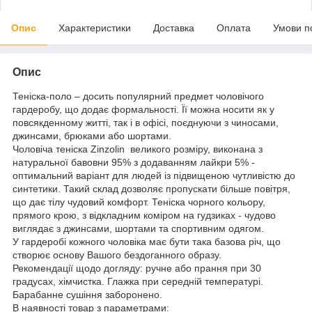
Опис
Характеристики
Доставка
Оплата
Умови п
Опис
Теніска-поло – досить популярний предмет чоловічого
гардеробу, що додає формальності. Її можна носити як у
повсякденному житті, так і в офісі, поєднуючи з чиносами,
джинсами, брюками або шортами.
Чоловіча теніска Zinzolin великого розміру, виконана з
натуральної бавовни 95% з додаванням лайкри 5% -
оптимальний варіант для людей із підвищеною чутливістю до
синтетики. Такий склад дозволяє пропускати більше повітря,
що дає тілу чудовий комфорт. Теніска чорного кольору,
прямого крою, з відкладним коміром на гудзиках - чудово
виглядає з джинсами, шортами та спортивним одягом.
У гардеробі кожного чоловіка має бути така базова річ, що
створює основу Вашого бездоганного образу.
Рекомендації щодо догляду: ручне або прання при 30
градусах, хімчистка. Глажка при середній температурі.
Барабанне сушіння заборонено.
В наявності товар з параметрами: