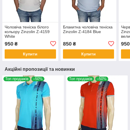
Чоловіча теніска білого
Блакитна чоловіча теніска
Черв
кольору Zinzolin Z-4159
Zinzolin Z-4184 Blue
Zinz
White
вели
950
850
950
₴
₴
Купити
Купити
Акційні пропозиції та новинки
Топ продажів
–50%
Топ продажів
–50%