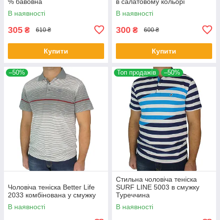
% бавовна
в салатовому кольорі
В наявності
В наявності
305
300
₴
₴
610 ₴
600 ₴
Купити
Купити
–50%
Топ продажів
–50%
Стильна чоловіча теніска
Чоловіча теніска Better Life
SURF LINE 5003 в смужку
2033 комбінована у смужку
Туреччина
В наявності
В наявності