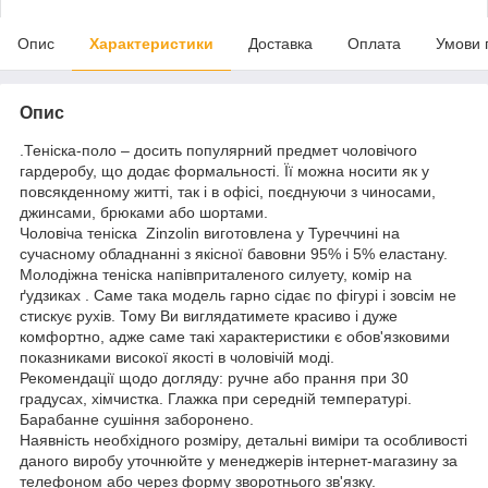
Опис
Характеристики
Доставка
Оплата
Умови 
Опис
.Теніска-поло – досить популярний предмет чоловічого
гардеробу, що додає формальності. Її можна носити як у
повсякденному житті, так і в офісі, поєднуючи з чиносами,
джинсами, брюками або шортами.
Чоловіча теніска Zinzolin виготовлена у Туреччині на
сучасному обладнанні з якісної бавовни 95% і 5% еластану.
Молодіжна теніска напівприталеного силуету, комір на
ґудзиках . Саме така модель гарно сідає по фігурі і зовсім не
стискує рухів. Тому Ви виглядатимете красиво і дуже
комфортно, адже саме такі характеристики є обов'язковими
показниками високої якості в чоловічій моді.
Рекомендації щодо догляду: ручне або прання при 30
градусах, хімчистка. Глажка при середній температурі.
Барабанне сушіння заборонено.
Наявність необхідного розміру, детальні виміри та особливості
даного виробу уточнюйте у менеджерів інтернет-магазину за
телефоном або через форму зворотнього зв'язку.