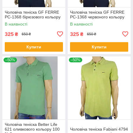
Чоловіча теніска GF FERRE
Чоловіча теніска GF FERRE
PC-1368 бірюзового кольору
PC-1368 червоного кольору
В наявності
В наявності
325
325
₴
₴
650 ₴
650 ₴
Купити
Купити
–50%
–50%
Чоловіча теніска Better Life
621 оливкового кольору 100
Чоловіча теніска Fabiani 4794