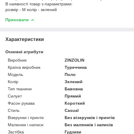
В наявності товар з параметрами:
розмір - M колір - зелений
Приховати
Характеристики
Основні атрибути
Виробник
ZINZOLIN
Країна виробник
Туреччина
Модель
Поло
Колір
Зелений
Тип тканини
Бавовна
Силует
Прямий
Фасон рукава
Короткий
Стиль
Casual
Візерунки і принти
Без візерунків і принтів
Малюнки і написи
Без малюнків і написів
Застібка
Гудзики