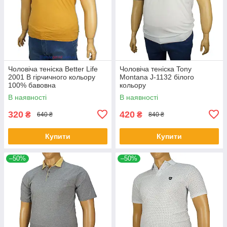
Чоловіча теніска Better Life
Чоловіча теніска Tony
2001 B гірчичного кольору
Montana J-1132 білого
100% бавовна
кольору
В наявності
В наявності
320
420
₴
₴
640 ₴
840 ₴
Купити
Купити
–50%
–50%