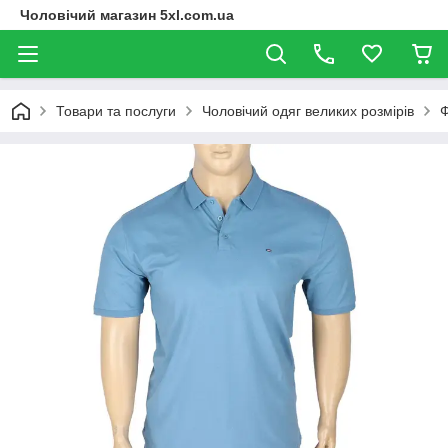
Чоловічий магазин 5xl.com.ua
Товари та послуги
Чоловічий одяг великих розмірів
Ф