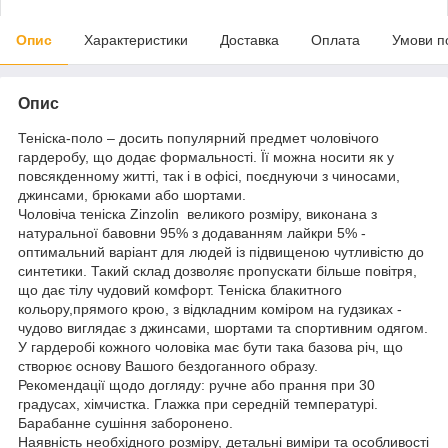
Опис
Характеристики
Доставка
Оплата
Умови п
Опис
Теніска-поло – досить популярний предмет чоловічого
гардеробу, що додає формальності. Її можна носити як у
повсякденному житті, так і в офісі, поєднуючи з чиносами,
джинсами, брюками або шортами.
Чоловіча теніска Zinzolin великого розміру, виконана з
натуральної бавовни 95% з додаванням лайкри 5% -
оптимальний варіант для людей із підвищеною чутливістю до
синтетики. Такий склад дозволяє пропускати більше повітря,
що дає тілу чудовий комфорт. Теніска блакитного
кольору,прямого крою, з відкладним коміром на гудзиках -
чудово виглядає з джинсами, шортами та спортивним одягом.
У гардеробі кожного чоловіка має бути така базова річ, що
створює основу Вашого бездоганного образу.
Рекомендації щодо догляду: ручне або прання при 30
градусах, хімчистка. Глажка при середній температурі.
Барабанне сушіння заборонено.
Наявність необхідного розміру, детальні виміри та особливості