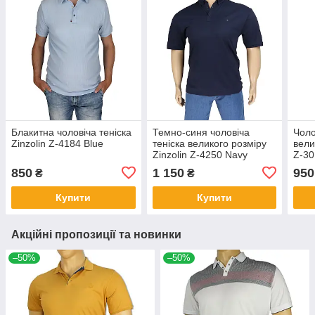
Блакитна чоловіча теніска
Темно-синя чоловіча
Чоло
Zinzolin Z-4184 Blue
теніска великого розміру
вели
Zinzolin Z-4250 Navy
Z-30
850
1 150
950
₴
₴
Купити
Купити
Акційні пропозиції та новинки
–50%
–50%