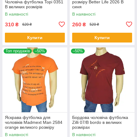
Чоловіча футболка Topi 0351
розміру Better Life 2026 В
B великих розмірів
синя
В наявності
В наявності
310
260
₴
₴
620 ₴
520 ₴
Купити
Купити
Топ продажів
–50%
–50%
Яскрава футболка для
Бордова чоловіча футболка
чоловіків Madmext Man 2584
Zilli 07/В bordo в великих
orange великого розміру
розмірах
В наявності
В наявності