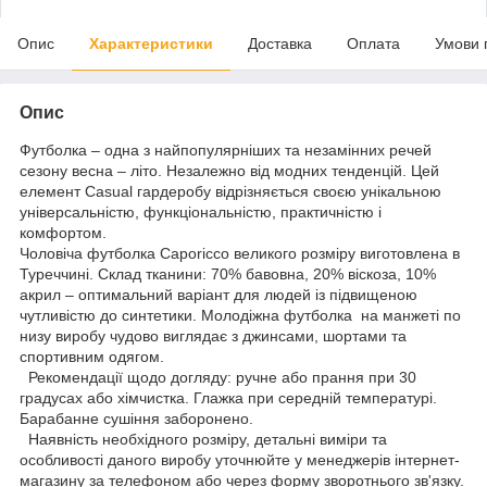
Опис
Характеристики
Доставка
Оплата
Умови 
Опис
Футболка – одна з найпопулярніших та незамінних речей
сезону весна – літо. Незалежно від модних тенденцій. Цей
елемент Casual гардеробу відрізняється своєю унікальною
універсальністю, функціональністю, практичністю і
комфортом.
Чоловіча футболка Caporicco великого розміру виготовлена в
Туреччині. Склад тканини: 70% бавовна, 20% віскоза, 10%
акрил – оптимальний варіант для людей із підвищеною
чутливістю до синтетики. Молодіжна футболка на манжеті по
низу виробу чудово виглядає з джинсами, шортами та
спортивним одягом.
Рекомендації щодо догляду: ручне або прання при 30
градусах або хімчистка. Глажка при середній температурі.
Барабанне сушіння заборонено.
Наявність необхідного розміру, детальні виміри та
особливості даного виробу уточнюйте у менеджерів інтернет-
магазину за телефоном або через форму зворотнього зв'язку.