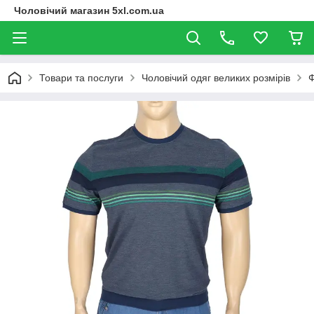
Чоловічий магазин 5xl.com.ua
Товари та послуги
Чоловічий одяг великих розмірів
Ф