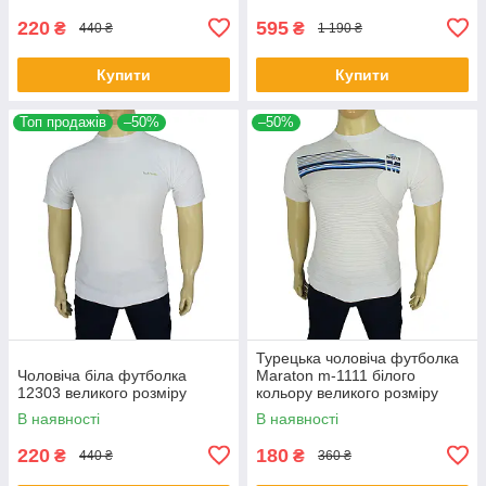
220
595
₴
₴
440 ₴
1 190 ₴
Купити
Купити
Топ продажів
–50%
–50%
Турецька чоловіча футболка
Чоловіча біла футболка
Maraton m-1111 білого
12303 великого розміру
кольору великого розміру
В наявності
В наявності
220
180
₴
₴
440 ₴
360 ₴