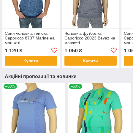
Синя чоловіча теніска
Чоловіча футболка
Синя
Caporicco 8737 Marine на
Caporicco 20023 Beyaz на
Capo
манжеті
манжеті.
манж
1 120
1 050
1 0
₴
₴
Купити
Купити
Акційні пропозиції та новинки
–50%
–50%