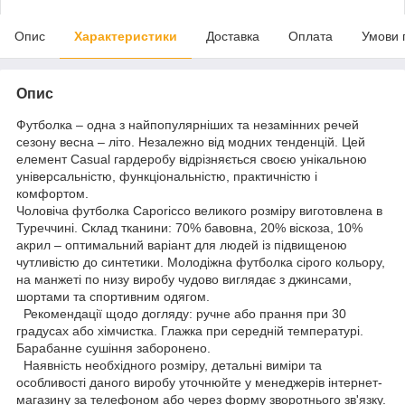
Опис
Характеристики
Доставка
Оплата
Умови 
Опис
Футболка – одна з найпопулярніших та незамінних речей
сезону весна – літо. Незалежно від модних тенденцій. Цей
елемент Casual гардеробу відрізняється своєю унікальною
універсальністю, функціональністю, практичністю і
комфортом.
Чоловіча футболка Caporicco великого розміру виготовлена в
Туреччині. Склад тканини: 70% бавовна, 20% віскоза, 10%
акрил – оптимальний варіант для людей із підвищеною
чутливістю до синтетики. Молодіжна футболка сірого кольору,
на манжеті по низу виробу чудово виглядає з джинсами,
шортами та спортивним одягом.
Рекомендації щодо догляду: ручне або прання при 30
градусах або хімчистка. Глажка при середній температурі.
Барабанне сушіння заборонено.
Наявність необхідного розміру, детальні виміри та
особливості даного виробу уточнюйте у менеджерів інтернет-
магазину за телефоном або через форму зворотнього зв'язку.