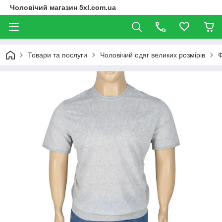
Чоловічий магазин 5xl.com.ua
Товари та послуги
Чоловічий одяг великих розмірів
Ф