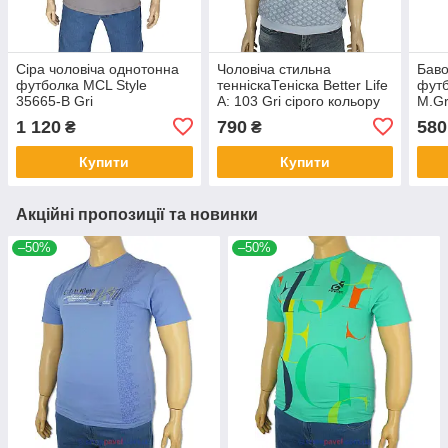
Сіра чоловіча однотонна
Чоловіча стильна
Баво
футболка MCL Style
тенніскаТеніска Better Life
футб
35665-B Gri
A: 103 Gri сірого кольору
M.Gr
1 120
790
580
₴
₴
Купити
Купити
Акційні пропозиції та новинки
–50%
–50%