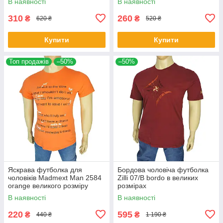
В наявності
В наявності
310
260
₴
₴
620 ₴
520 ₴
Купити
Купити
Топ продажів
–50%
–50%
Яскрава футболка для
Бордова чоловіча футболка
чоловіків Madmext Man 2584
Zilli 07/В bordo в великих
orange великого розміру
розмірах
В наявності
В наявності
220
595
₴
₴
440 ₴
1 190 ₴