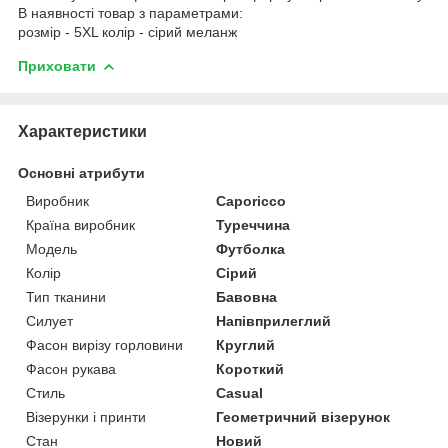
В наявності товар з параметрами:
розмір - 5XL колір - сірий меланж
Приховати
Характеристики
Основні атрибути
Виробник
Caporicco
Країна виробник
Туреччина
Модель
Футболка
Колір
Сірий
Тип тканини
Бавовна
Силует
Напівприлеглий
Фасон вирізу горловини
Круглий
Фасон рукава
Короткий
Стиль
Casual
Візерунки і принти
Геометричний візерунок
Стан
Новий