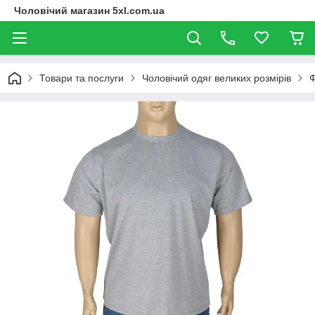
Чоловічий магазин 5xl.com.ua
Товари та послуги
Чоловічий одяг великих розмірів
Ф