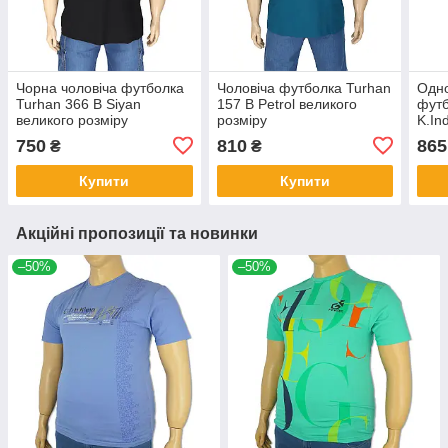
Чорна чоловіча футболка
Чоловіча футболка Turhan
Одно
Turhan 366 B Siyan
157 B Petrol великого
футб
великого розміру
розміру
K.In
750
810
865
₴
₴
Купити
Купити
Акційні пропозиції та новинки
–50%
–50%