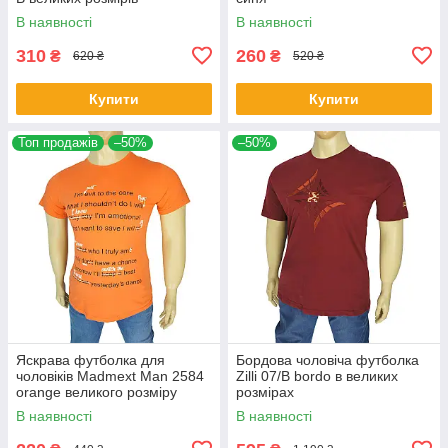
В наявності
В наявності
310
260
₴
₴
620 ₴
520 ₴
Купити
Купити
Топ продажів
–50%
–50%
Яскрава футболка для
Бордова чоловіча футболка
чоловіків Madmext Man 2584
Zilli 07/В bordo в великих
orange великого розміру
розмірах
В наявності
В наявності