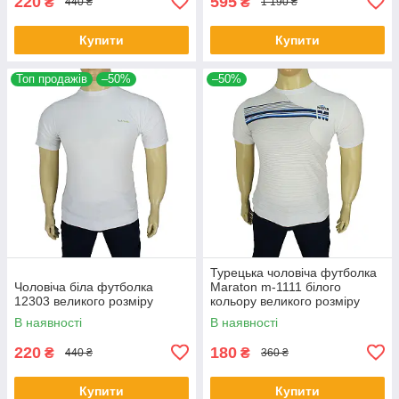
220
595
₴
₴
440 ₴
1 190 ₴
Купити
Купити
Топ продажів
–50%
–50%
Турецька чоловіча футболка
Чоловіча біла футболка
Maraton m-1111 білого
12303 великого розміру
кольору великого розміру
В наявності
В наявності
220
180
₴
₴
440 ₴
360 ₴
Купити
Купити