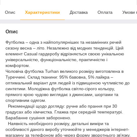
Опис
Характеристики
Доставка
Оплата
Умови 
Опис
Футболка – одна з найпопулярніших та незамінних речей
сезону весна – літо. Незалежно від модних тенденцій. Цей
елемент Casual гардеробу відрізняється своєю унікальною
універсальністю, функціональністю, практичністю і
комфортом.
Чоловіча футболка Turhan великого розміру виготовлена в
Туреччині. Склад тканини: 95% бавовна, 5% лайкра –
оптимальний варіант для людей із підвищеною чутливістю до
синтетики. Молодіжна футболка світло-сірого кольору,
прямого крою чудово виглядає з джинсами, шортами та
спортивним одягом.
Рекомендації щодо догляду: ручне або прання при 30
градусах або хімчистка. Глажка при середній температурі.
Барабанне сушіння заборонено.
Наявність необхідного розміру, детальні виміри та
особливості даного виробу уточнюйте у менеджерів інтернет-
магазину за телефоном або через форму зворотнього зв'язку.