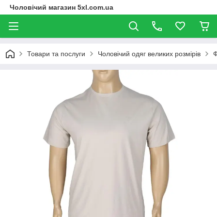
Чоловічий магазин 5xl.com.ua
Товари та послуги
Чоловічий одяг великих розмірів
Ф