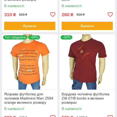
В наявності
В наявності
310
260
₴
₴
620 ₴
520 ₴
Купити
Купити
Топ продажів
–50%
–50%
Яскрава футболка для
Бордова чоловіча футболка
чоловіків Madmext Man 2584
Zilli 07/В bordo в великих
orange великого розміру
розмірах
В наявності
В наявності