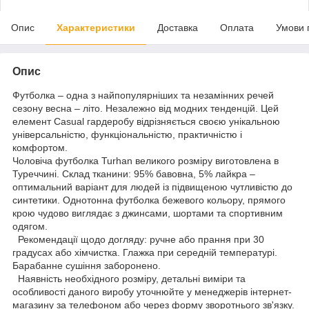
Опис
Характеристики
Доставка
Оплата
Умови 
Опис
Футболка – одна з найпопулярніших та незамінних речей
сезону весна – літо. Незалежно від модних тенденцій. Цей
елемент Casual гардеробу відрізняється своєю унікальною
універсальністю, функціональністю, практичністю і
комфортом.
Чоловіча футболка Turhan великого розміру виготовлена в
Туреччині. Склад тканини: 95% бавовна, 5% лайкра –
оптимальний варіант для людей із підвищеною чутливістю до
синтетики. Однотонна футболка бежевого кольору, прямого
крою чудово виглядає з джинсами, шортами та спортивним
одягом.
Рекомендації щодо догляду: ручне або прання при 30
градусах або хімчистка. Глажка при середній температурі.
Барабанне сушіння заборонено.
Наявність необхідного розміру, детальні виміри та
особливості даного виробу уточнюйте у менеджерів інтернет-
магазину за телефоном або через форму зворотнього зв'язку.