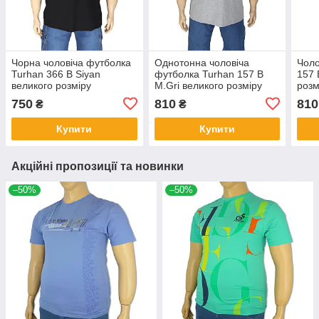
Чорна чоловіча футболка
Однотонна чоловіча
Чоло
Turhan 366 B Siyan
футболка Turhan 157 B
157 
великого розміру
M.Gri великого розміру
розм
750
810
810
₴
₴
Купити
Купити
Акційні пропозиції та новинки
–50%
–50%