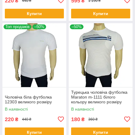
220
595
₴
₴
440 ₴
1 190 ₴
Купити
Купити
Топ продажів
–50%
–50%
Турецька чоловіча футболка
Чоловіча біла футболка
Maraton m-1111 білого
12303 великого розміру
кольору великого розміру
В наявності
В наявності
220
180
₴
₴
440 ₴
360 ₴
Купити
Купити