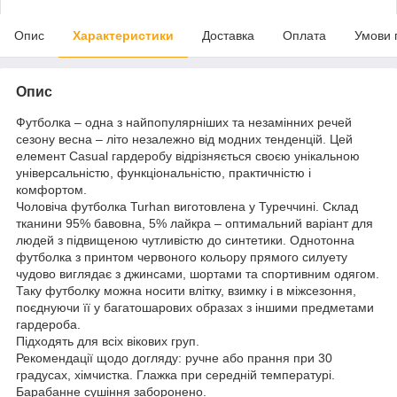
Опис
Характеристики
Доставка
Оплата
Умови 
Опис
Футболка – одна з найпопулярніших та незамінних речей
сезону весна – літо незалежно від модних тенденцій. Цей
елемент Casual гардеробу відрізняється своєю унікальною
універсальністю, функціональністю, практичністю і
комфортом.
Чоловіча футболка Turhan виготовлена у Туреччині. Склад
тканини 95% бавовна, 5% лайкра – оптимальний варіант для
людей з підвищеною чутливістю до синтетики. Однотонна
футболка з принтом червоного кольору прямого силуету
чудово виглядає з джинсами, шортами та спортивним одягом.
Таку футболку можна носити влітку, взимку і в міжсезоння,
поєднуючи її у багатошарових образах з іншими предметами
гардероба.
Підходять для всіх вікових груп.
Рекомендації щодо догляду: ручне або прання при 30
градусах, хімчистка. Глажка при середній температурі.
Барабанне сушіння заборонено.