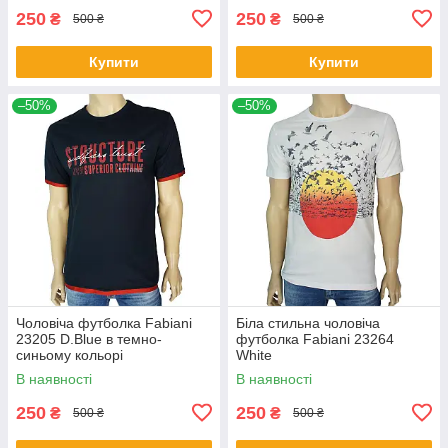
250
250
₴
₴
500 ₴
500 ₴
Купити
Купити
–50%
–50%
Чоловіча футболка Fabianі
Біла стильна чоловіча
23205 D.Blue в темно-
футболка Fabianі 23264
синьому кольорі
White
В наявності
В наявності
250
250
₴
₴
500 ₴
500 ₴