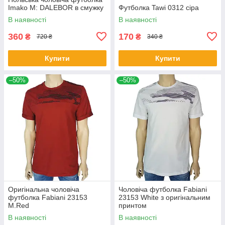
Imako M: DALEBOR в смужку
Футболка Tawi 0312 сіра
В наявності
В наявності
360
170
₴
₴
720 ₴
340 ₴
Купити
Купити
–50%
–50%
Оригінальна чоловіча
Чоловіча футболка Fabianі
футболка Fabianі 23153
23153 White з оригінальним
M.Red
принтом
В наявності
В наявності