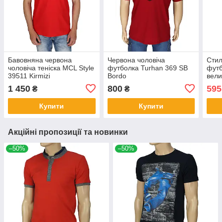
Бавовняна червона
Червона чоловіча
Стил
чоловіча теніска MCL Style
футболка Turhan 369 SB
футб
39511 Kirmizi
Bordo
вели
1 450
800
595
₴
₴
Купити
Купити
Акційні пропозиції та новинки
–50%
–50%