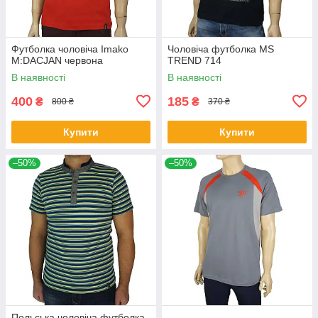
Футболка чоловіча Imako
Чоловіча футболка MS
M:DACJAN червона
TREND 714
В наявності
В наявності
400
185
₴
₴
800 ₴
370 ₴
Купити
Купити
–50%
–50%
Польська чоловіча футболка