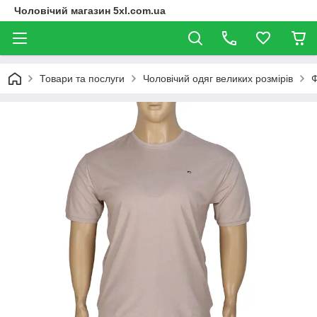
Чоловічий магазин 5xl.com.ua
Товари та послуги
Чоловічий одяг великих розмірів
Ф