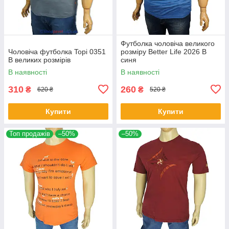
Футболка чоловіча великого
Чоловіча футболка Topi 0351
розміру Better Life 2026 В
B великих розмірів
синя
В наявності
В наявності
310
260
₴
₴
620 ₴
520 ₴
Купити
Купити
Топ продажів
–50%
–50%