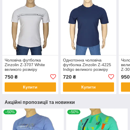
Чоловіча футболка
Однотонна чоловіча
Чоло
Zinzolin Z-3707 White
футболка Zinzolin Z-4225
вели
великого розміру
Indigo великого розміру
Z-30
750
720
950
₴
₴
Купити
Купити
Акційні пропозиції та новинки
–50%
–50%