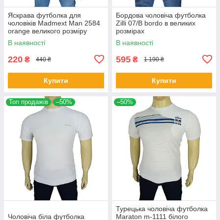
Яскрава футболка для
Бордова чоловіча футболка
чоловіків Madmext Man 2584
Zilli 07/В bordo в великих
orange великого розміру
розмірах
В наявності
В наявності
220
595
₴
₴
440 ₴
1 190 ₴
Купити
Купити
Топ продажів
–50%
–50%
Турецька чоловіча футболка
Чоловіча біла футболка
Maraton m-1111 білого