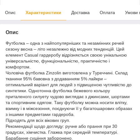
Опис
Характеристики
Доставка
Оплата
Умови 
Опис
Футболка – одна з найпопулярніших та незамінних речей
сезону весна – літо незалежно від модних тенденцій. Цей
елемент Casual гардеробу відрізняється своєю унікальною
універсальністю, функціональністю, практичністю і
комфортом.
Чоловіча футболка Zinzolin виготовлена у Туреччині. Склад
тканини 95% бавовна з додаванням 5% лайкри –
оптимальний варіант для людей з підвищеною чутливістю до
синтетики. Однотонна футболка бежевого кольору
приталеного силуету чудово виглядає з джинсами, шортами
та спортивним одягом. Таку футболку можна носити влітку,
взимку і в міжсезоння, поєднуючи її у багатошарових образах
з іншими предметами гардероба.
Підходять для всіх вікових груп.
Рекомендації щодо догляду: ручне або прання при 30
градусах, хімчистка. Глажка при середній температурі.
Барабанне сушіння заборонено.