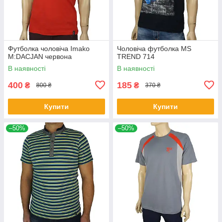
Футболка чоловіча Imako
Чоловіча футболка MS
M:DACJAN червона
TREND 714
В наявності
В наявності
400
185
₴
₴
800 ₴
370 ₴
Купити
Купити
–50%
–50%