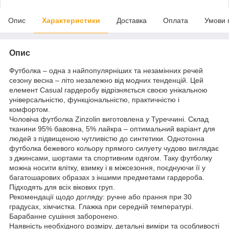
Опис
Характеристики
Доставка
Оплата
Умови 
Опис
Футболка – одна з найпопулярніших та незамінних речей
сезону весна – літо незалежно від модних тенденцій. Цей
елемент Casual гардеробу відрізняється своєю унікальною
універсальністю, функціональністю, практичністю і
комфортом.
Чоловіча футболка Zinzolin виготовлена у Туреччині. Склад
тканини 95% бавовна, 5% лайкра – оптимальний варіант для
людей з підвищеною чутливістю до синтетики. Однотонна
футболка бежевого кольору прямого силуету чудово виглядає
з джинсами, шортами та спортивним одягом. Таку футболку
можна носити влітку, взимку і в міжсезоння, поєднуючи її у
багатошарових образах з іншими предметами гардероба.
Підходять для всіх вікових груп.
Рекомендації щодо догляду: ручне або прання при 30
градусах, хімчистка. Глажка при середній температурі.
Барабанне сушіння заборонено.
Наявність необхідного розміру, детальні виміри та особливості