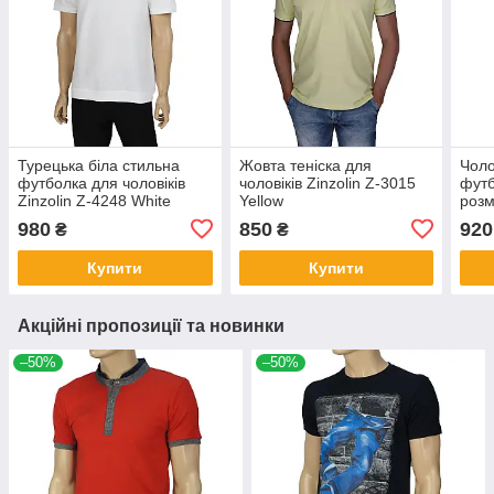
Турецька біла стильна
Жовта теніска для
Чоло
футболка для чоловіків
чоловіків Zinzolin Z-3015
футб
Zinzolin Z-4248 White
Yellow
розм
Bej
980
850
920
₴
₴
Купити
Купити
Акційні пропозиції та новинки
–50%
–50%