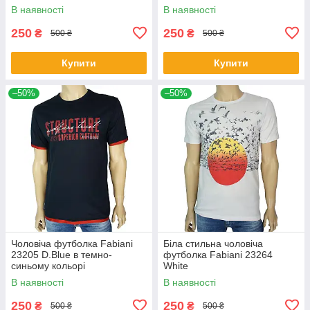
В наявності
В наявності
250
250
₴
₴
500 ₴
500 ₴
Купити
Купити
–50%
–50%
Чоловіча футболка Fabianі
Біла стильна чоловіча
23205 D.Blue в темно-
футболка Fabianі 23264
синьому кольорі
White
В наявності
В наявності
250
250
₴
₴
500 ₴
500 ₴