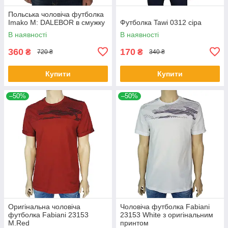
Польська чоловіча футболка
Imako M: DALEBOR в смужку
Футболка Tawi 0312 сіра
В наявності
В наявності
360
170
₴
₴
720 ₴
340 ₴
Купити
Купити
–50%
–50%
Оригінальна чоловіча
Чоловіча футболка Fabianі
футболка Fabianі 23153
23153 White з оригінальним
M.Red
принтом